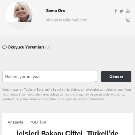
Sema Örs
ehaber.tv.tr@gmail.com
Okuyucu Yorumları
(0)
Gönder
Yorum yazarak Topluluk Kuralları’nı kabul etmiş bulunuyor ve ehaber.tv.tr sitesine yaptığınız
yorumunuzla ilgili doğrudan veya dolaylı tüm sorumluluğu tek başınıza üstleniyorsunuz.
Yazılan tüm yorumlardan site yönetimi hiçbir şekilde sorumlu tutulamaz.
Anasayfa
POLİTİKA
İçişleri Bakanı Çiftçi, Türkeli’de