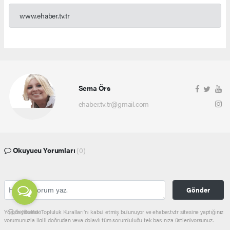
www.ehaber.tv.tr
Sema Örs
ehaber.tv.tr@gmail.com
Okuyucu Yorumları
(0)
Gönder
Yorum yazarak Topluluk Kuralları’nı kabul etmiş bulunuyor ve ehaber.tv.tr sitesine yaptığınız
yorumunuzla ilgili doğrudan veya dolaylı tüm sorumluluğu tek başınıza üstleniyorsunuz.
Yazılan tüm yorumlardan site yönetimi hiçbir şekilde sorumlu tutulamaz.