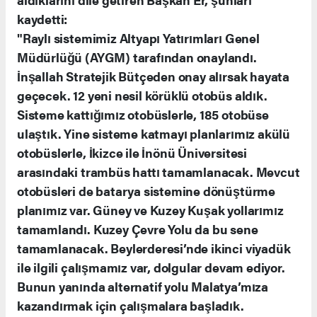
kaydetti:
"Raylı sistemimiz Altyapı Yatırımları Genel
Müdürlüğü (AYGM) tarafından onaylandı.
İnşallah Stratejik Bütçeden onay alırsak hayata
geçecek. 12 yeni nesil körüklü otobüs aldık.
Sisteme kattığımız otobüslerle, 185 otobüse
ulaştık. Yine sisteme katmayı planlarımız akülü
otobüslerle, İkizce ile İnönü Üniversitesi
arasındaki trambüs hattı tamamlanacak. Mevcut
otobüsleri de batarya sistemine dönüştürme
planımız var. Güney ve Kuzey Kuşak yollarımız
tamamlandı. Kuzey Çevre Yolu da bu sene
tamamlanacak. Beylerderesi’nde ikinci viyadük
ile ilgili çalışmamız var, dolgular devam ediyor.
Bunun yanında alternatif yolu Malatya’mıza
kazandırmak için çalışmalara başladık.