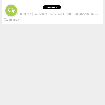
POLİTİKA
(EHA) - ehaber.tv.tr | 07.08.2026 - 23:00, Güncelleme: 08.08.2026 - 00:30
İçişleri Bakanı Çiftçi, Türkeli’de incelemelerde
bulundu
ABONE OL