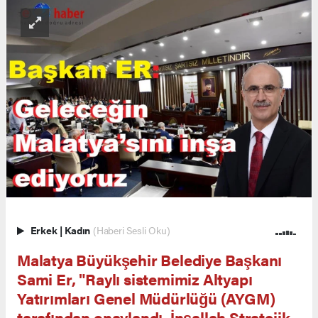
Erkek
|
Kadın
(Haberi Sesli Oku)
Malatya Büyükşehir Belediye Başkanı
Sami Er, "Raylı sistemimiz Altyapı
Yatırımları Genel Müdürlüğü (AYGM)
tarafından onaylandı. İnşallah Stratejik