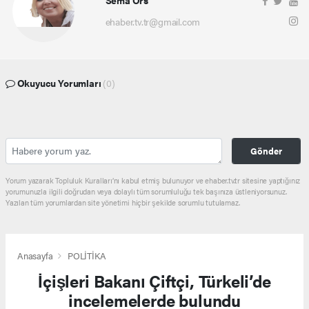
Sema Örs
ehaber.tv.tr@gmail.com
Okuyucu Yorumları
(0)
Gönder
Yorum yazarak Topluluk Kuralları’nı kabul etmiş bulunuyor ve ehaber.tv.tr sitesine yaptığınız
yorumunuzla ilgili doğrudan veya dolaylı tüm sorumluluğu tek başınıza üstleniyorsunuz.
Yazılan tüm yorumlardan site yönetimi hiçbir şekilde sorumlu tutulamaz.
Anasayfa
POLİTİKA
İçişleri Bakanı Çiftçi, Türkeli’de
incelemelerde bulundu