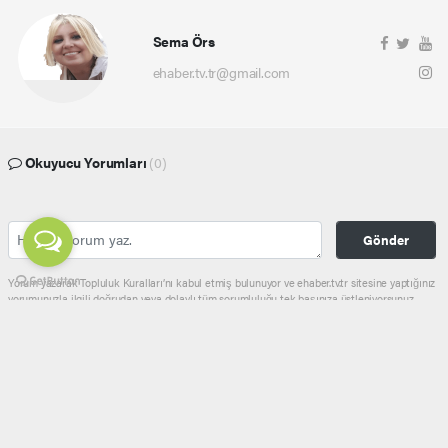
Sema Örs
ehaber.tv.tr@gmail.com
Okuyucu Yorumları
(0)
Gönder
Yorum yazarak Topluluk Kuralları’nı kabul etmiş bulunuyor ve ehaber.tv.tr sitesine yaptığınız
yorumunuzla ilgili doğrudan veya dolaylı tüm sorumluluğu tek başınıza üstleniyorsunuz.
Yazılan tüm yorumlardan site yönetimi hiçbir şekilde sorumlu tutulamaz.
haber paketi
haber scripti
haber yazılımı