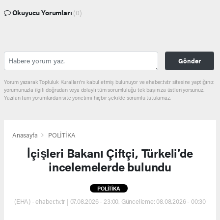
Okuyucu Yorumları
(0)
Gönder
Yorum yazarak Topluluk Kuralları’nı kabul etmiş bulunuyor ve ehaber.tv.tr sitesine yaptığınız
yorumunuzla ilgili doğrudan veya dolaylı tüm sorumluluğu tek başınıza üstleniyorsunuz.
Yazılan tüm yorumlardan site yönetimi hiçbir şekilde sorumlu tutulamaz.
Anasayfa
POLİTİKA
İçişleri Bakanı Çiftçi, Türkeli’de
incelemelerde bulundu
POLİTİKA
(EHA) - ehaber.tv.tr | 07.08.2026 - 23:00, Güncelleme: 08.08.2026 - 00:30