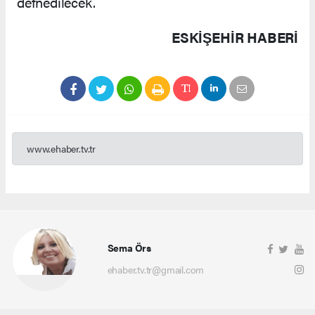
defnedilecek.
ESKIŞEHIR HABERİ
www.ehaber.tv.tr
Sema Örs
ehaber.tv.tr@gmail.com