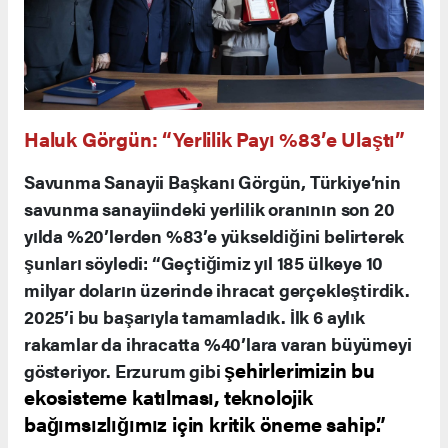
Haluk Görgün: “Yerlilik Payı %83’e Ulaştı”
Savunma Sanayii Başkanı Görgün, Türkiye’nin
savunma sanayiindeki yerlilik oranının son 20
yılda %20’lerden %83’e yükseldiğini belirterek
şunları söyledi: “Geçtiğimiz yıl 185 ülkeye 10
milyar doların üzerinde ihracat gerçekleştirdik.
2025’i bu başarıyla tamamladık. İlk 6 aylık
rakamlar da ihracatta %40’lara varan büyümeyi
şehirlerimizin bu
gösteriyor. Erzurum gibi
ekosisteme katılması, teknolojik
bağımsızlığımız için kritik öneme sahip.”