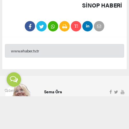
SINOP HABERİ
www.ehaber.tv.tr
Sema Örs
ehaber.tv.tr@gmail.com
Okuyucu Yorumları
(0)