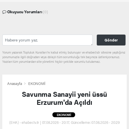
Okuyucu Yorumları
(0)
Gönder
Yorum yazarak Topluluk Kuralları’nı kabul etmiş bulunuyor ve ehaber.tv.tr sitesine yaptığınız
yorumunuzla ilgili doğrudan veya dolaylı tüm sorumluluğu tek başınıza üstleniyorsunuz.
Yazılan tüm yorumlardan site yönetimi hiçbir şekilde sorumlu tutulamaz.
Anasayfa
EKONOMİ
Savunma Sanayii yeni üssü
Erzurum'da Açıldı
EKONOMİ
(EHA) - ehaber.tv.tr | 07.08.2026 - 20:17, Güncelleme: 07.08.2026 - 20:29