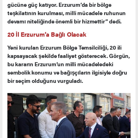
gücüne güç katıyor. Erzurum’da bir bölge
teşkilatının kurulması, milli mücadele ruhunun
devamı niteliğinde önemli bir hizmettir” dedi.
20 İl Erzurum’a Bağlı Olacak
Yeni kurulan Erzurum Bölge Temsilciliği, 20 ili
kapsayacak şekilde faaliyet gösterecek. Görgün,
bu kararın Erzurum’un milli mücadeledeki
sembolik konumu ve bağışçıların ilgisiyle doğru
bir seçim olduğunu vurguladı.