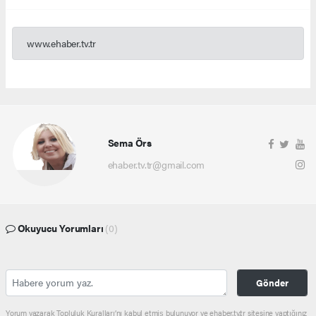
www.ehaber.tv.tr
Sema Örs
ehaber.tv.tr@gmail.com
Okuyucu Yorumları
(0)
Gönder
Yorum yazarak Topluluk Kuralları’nı kabul etmiş bulunuyor ve ehaber.tv.tr sitesine yaptığınız