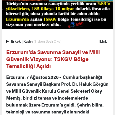
Erkek
|
Kadın
(Haberi Sesli Oku)
Erzurum’da Savunma Sanayii ve Milli
Güvenlik Vizyonu: TSKGV Bölge
Temsilciliği Açıldı
Erzurum, 7 Ağustos 2026 – Cumhurbaşkanlığı
Savunma Sanayii Başkanı Prof. Dr. Haluk Görgün
ve Milli Güvenlik Kurulu Genel Sekreteri Okay
Memiş, bir dizi temas ve incelemelerde
bulunmak üzere Erzurum’a geldi. Şehrin bilim,
teknoloji ve savunma sanayii alanındaki