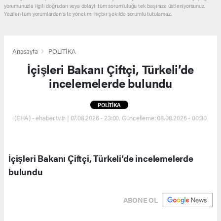
yorumunuzla ilgili doğrudan veya dolaylı tüm sorumluluğu tek başınıza üstleniyorsunuz.
Yazılan tüm yorumlardan site yönetimi hiçbir şekilde sorumlu tutulamaz.
Anasayfa
POLİTİKA
İçişleri Bakanı Çiftçi, Türkeli’de
incelemelerde bulundu
POLİTİKA
(EHA) - ehaber.tv.tr | 07.08.2026 - 23:00, Güncelleme: 08.08.2026 - 00:30
İçişleri Bakanı Çiftçi, Türkeli’de incelemelerde
bulundu
ABONE OL