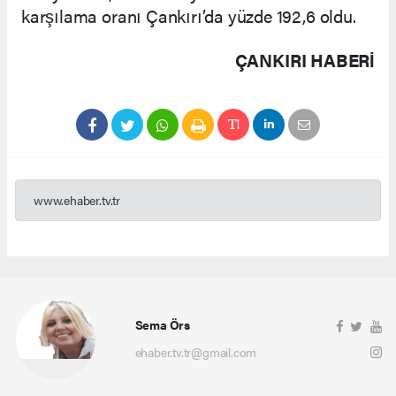
karşılama oranı Çankırı’da yüzde 192,6 oldu.
ÇANKIRI HABERİ
www.ehaber.tv.tr
Sema Örs
ehaber.tv.tr@gmail.com