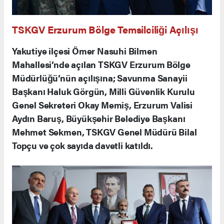
TSKGV Erzurum Bölge Temsilciliği Açılışı
Yakutiye ilçesi Ömer Nasuhi Bilmen
Mahallesi’nde açılan TSKGV Erzurum Bölge
Müdürlüğü’nün açılışına; Savunma Sanayii
Başkanı Haluk Görgün, Milli Güvenlik Kurulu
Genel Sekreteri Okay Memiş, Erzurum Valisi
Aydın Baruş, Büyükşehir Belediye Başkanı
Mehmet Sekmen, TSKGV Genel Müdürü Bilal
Topçu ve çok sayıda davetli katıldı.