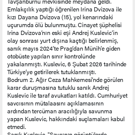
Tavşanburnu mevkisinde meydana geldi.
Emlakçılık yaptığı öğrenilen Irina Dvizova ile
kızı Dayana Dvizova (15), yol kenarındaki
uçurumda ölü bulunmuştu. Cinayet şüphelisi
Irina Dvizova’nın eski eşi Andrej Kuslevic’in
olay sonrası yurt dışına kaçtığı belirlenmiş,
sanık mayıs 2024’te Prag’dan Münih’e giden
otobüste yapılan sınır kontrolünde
yakalanmıştı. Kuslevic, 6 Şubat 2026 tarihinde
Türkiye’ye getirilerek tutuklanmıştı.
Bodrum 2. Ağır Ceza Mahkemesi’nde görülen
karar duruşmasına tutuklu sanık Andrej
Kuslevic ile taraf avukatları katıldı. Cumhuriyet
savcısının mütalaasını açıklamasının
ardından tercüman aracılığıyla savunma
yapan Kuslevic, hakkındaki suçlamaları kabul
etmedi.
Sanık Kuslevic, "Savcının görüntülerde