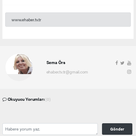
www.ehaber.tv.tr
Sema Örs
ehaber.tv.tr@gmail.com
Okuyucu Yorumları
(0)
Gönder