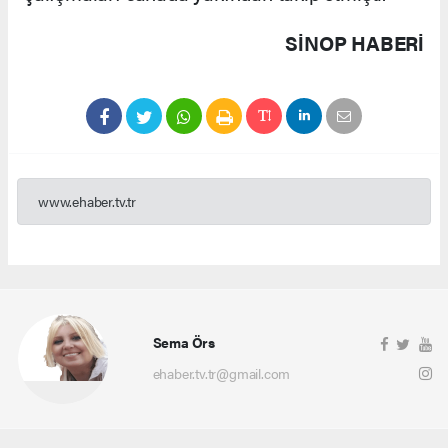
SINOP HABERİ
www.ehaber.tv.tr
Sema Örs
ehaber.tv.tr@gmail.com