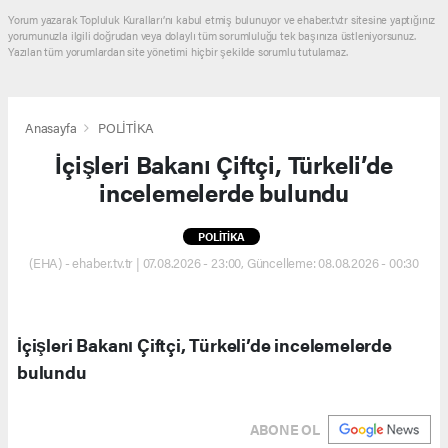
Yorum yazarak Topluluk Kuralları’nı kabul etmiş bulunuyor ve ehaber.tv.tr sitesine yaptığınız
yorumunuzla ilgili doğrudan veya dolaylı tüm sorumluluğu tek başınıza üstleniyorsunuz.
Yazılan tüm yorumlardan site yönetimi hiçbir şekilde sorumlu tutulamaz.
Anasayfa
POLİTİKA
İçişleri Bakanı Çiftçi, Türkeli’de
incelemelerde bulundu
POLİTİKA
(EHA) - ehaber.tv.tr | 07.08.2026 - 23:00, Güncelleme: 08.08.2026 - 00:30
İçişleri Bakanı Çiftçi, Türkeli’de incelemelerde
bulundu
ABONE OL