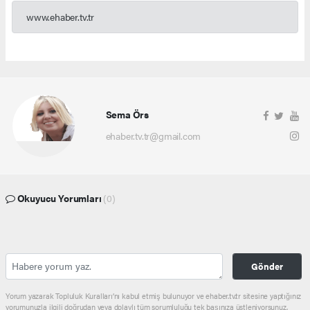
www.ehaber.tv.tr
Sema Örs
ehaber.tv.tr@gmail.com
Okuyucu Yorumları
(0)
Gönder
Yorum yazarak Topluluk Kuralları’nı kabul etmiş bulunuyor ve ehaber.tv.tr sitesine yaptığınız
yorumunuzla ilgili doğrudan veya dolaylı tüm sorumluluğu tek başınıza üstleniyorsunuz.