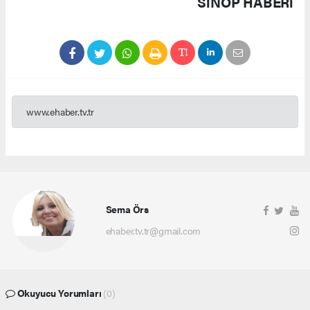
SINOP HABERİ
www.ehaber.tv.tr
Sema Örs
ehaber.tv.tr@gmail.com
Okuyucu Yorumları
(0)