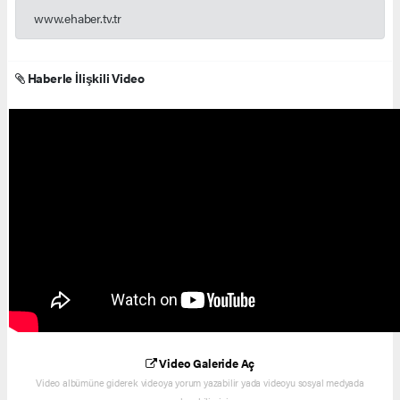
www.ehaber.tv.tr
Haberle İlişkili Video
Video Galeride Aç
Video albümüne giderek videoya yorum yazabilir yada videoyu sosyal medyada