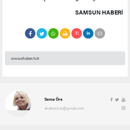
SAMSUN HABERİ
www.ehaber.tv.tr
Sema Örs
ehaber.tv.tr@gmail.com