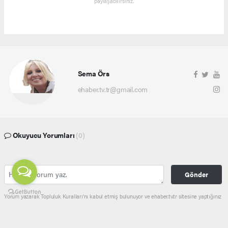
paylaşabilirsiniz.
Sema Örs
ehaber.tv.tr@gmail.com
Okuyucu Yorumları
(0)
Gönder
Yorum yazarak Topluluk Kuralları’nı kabul etmiş bulunuyor ve ehaber.tv.tr sitesine yaptığınız
yorumunuzla ilgili doğrudan veya dolaylı tüm sorumluluğu tek başınıza üstleniyorsunuz.
Yazılan tüm yorumlardan site yönetimi hiçbir şekilde sorumlu tutulamaz.