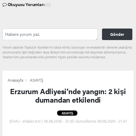
Okuyucu Yorumları
(0)
Gönder
Yorum yazarak Topluluk Kuralları’nı kabul etmiş bulunuyor ve ehaber.tv.tr sitesine yaptığınız
yorumunuzla ilgili doğrudan veya dolaylı tüm sorumluluğu tek başınıza üstleniyorsunuz.
Yazılan tüm yorumlardan site yönetimi hiçbir şekilde sorumlu tutulamaz.
Anasayfa
ASAYİŞ
Erzurum Adliyesi’nde yangın: 2 kişi
dumandan etkilendi
ASAYİŞ
(EHA) - ehaber.tv.tr | 06.08.2026 - 21:30, Güncelleme: 06.08.2026 - 21:47