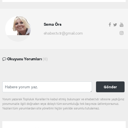
Sema Örs
ehaber.tv.tr@gmail.com
Okuyucu Yorumları
(0)
Gönder
Yorum yazarak Topluluk Kuralları’nı kabul etmiş bulunuyor ve ehaber.tv.tr sitesine yaptığınız
yorumunuzla ilgili doğrudan veya dolaylı tüm sorumluluğu tek başınıza üstleniyorsunuz.
Yazılan tüm yorumlardan site yönetimi hiçbir şekilde sorumlu tutulamaz.