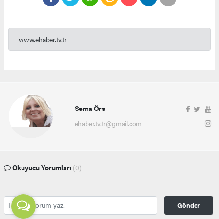
www.ehaber.tv.tr
Sema Örs
ehaber.tv.tr@gmail.com
Okuyucu Yorumları
(0)
Gönder