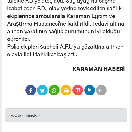
tüfekle F.D’ye ateş açtı. Sağ ayağına saçma
isabet eden F.D., olay yerine sevk edilen sağlık
ekiplerince ambulansla Karaman Eğitim ve
Araştırma Hastanesi’ne kaldırıldı. Tedavi altına
alınan yaralının sağlık durumunun iyi olduğu
öğrenildi.
Polis ekipleri şüpheli A.F.U.’yu gözaltına alırken
olayla ilgili tahkikat başlattı.
KARAMAN HABERİ
www.ehaber.tv.tr