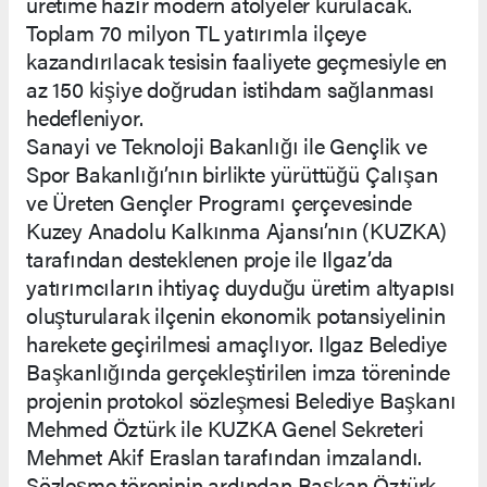
üretime hazır modern atölyeler kurulacak.
Toplam 70 milyon TL yatırımla ilçeye
kazandırılacak tesisin faaliyete geçmesiyle en
az 150 kişiye doğrudan istihdam sağlanması
hedefleniyor.
Sanayi ve Teknoloji Bakanlığı ile Gençlik ve
Spor Bakanlığı’nın birlikte yürüttüğü Çalışan
ve Üreten Gençler Programı çerçevesinde
Kuzey Anadolu Kalkınma Ajansı’nın (KUZKA)
tarafından desteklenen proje ile Ilgaz’da
yatırımcıların ihtiyaç duyduğu üretim altyapısı
oluşturularak ilçenin ekonomik potansiyelinin
harekete geçirilmesi amaçlıyor. Ilgaz Belediye
Başkanlığında gerçekleştirilen imza töreninde
projenin protokol sözleşmesi Belediye Başkanı
Mehmed Öztürk ile KUZKA Genel Sekreteri
Mehmet Akif Eraslan tarafından imzalandı.
Sözleşme töreninin ardından Başkan Öztürk