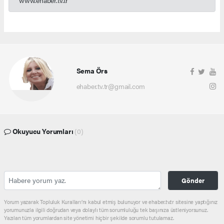
Sema Örs
ehaber.tv.tr@gmail.com
Okuyucu Yorumları
(0)
Gönder
Yorum yazarak Topluluk Kuralları’nı kabul etmiş bulunuyor ve ehaber.tv.tr sitesine yaptığınız
yorumunuzla ilgili doğrudan veya dolaylı tüm sorumluluğu tek başınıza üstleniyorsunuz.
Yazılan tüm yorumlardan site yönetimi hiçbir şekilde sorumlu tutulamaz.