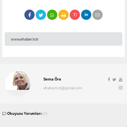
www.ehaber.tv.tr
Sema Örs
ehaber.tv.tr@gmail.com
Okuyucu Yorumları
(0)