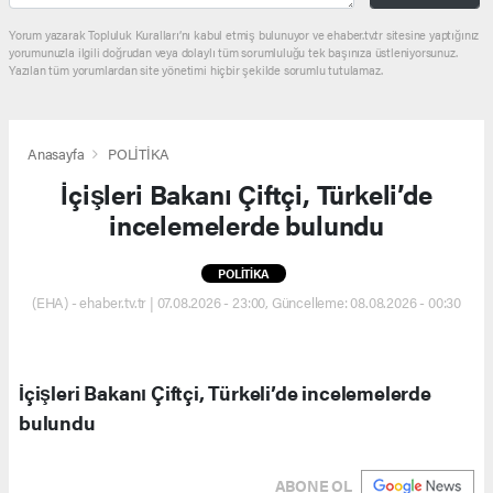
Yorum yazarak Topluluk Kuralları’nı kabul etmiş bulunuyor ve ehaber.tv.tr sitesine yaptığınız
yorumunuzla ilgili doğrudan veya dolaylı tüm sorumluluğu tek başınıza üstleniyorsunuz.
Yazılan tüm yorumlardan site yönetimi hiçbir şekilde sorumlu tutulamaz.
Anasayfa
POLİTİKA
İçişleri Bakanı Çiftçi, Türkeli’de
incelemelerde bulundu
POLİTİKA
(EHA) - ehaber.tv.tr | 07.08.2026 - 23:00, Güncelleme: 08.08.2026 - 00:30
İçişleri Bakanı Çiftçi, Türkeli’de incelemelerde
bulundu
ABONE OL