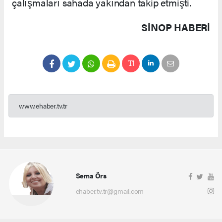
çalışmaları sahada yakından takip etmişti.
SINOP HABERİ
www.ehaber.tv.tr
Sema Örs
ehaber.tv.tr@gmail.com