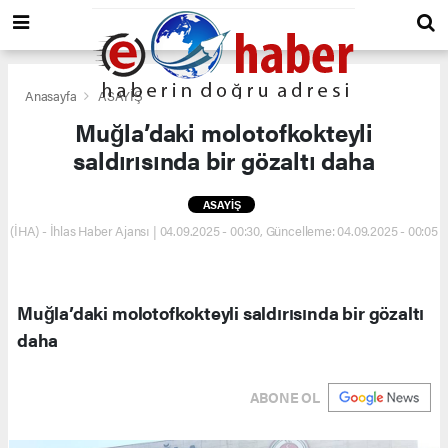
Anasayfa
ASAYİŞ
Muğla’daki molotofkokteyli
saldırısında bir gözaltı daha
ASAYİŞ
(İHA) - İhlas Haber Ajansı | 04.09.2025 - 00:30, Güncelleme: 04.09.2025 - 00:05
Muğla’daki molotofkokteyli saldırısında bir gözaltı
daha
ABONE OL