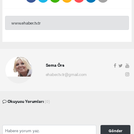
www.ehaber.tv.tr
Sema Örs
ehaber.tv.tr@gmail.com
Okuyucu Yorumları
(0)
Gönder