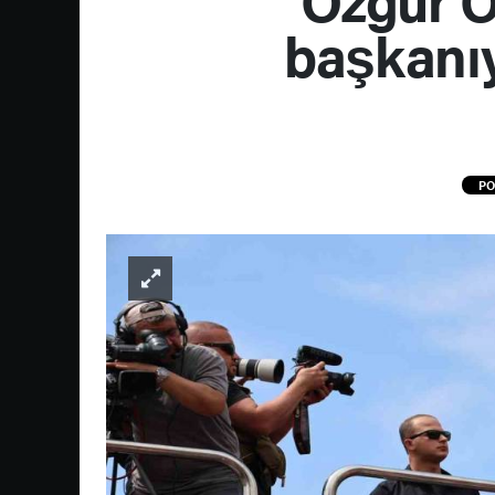
başkanıy
PO