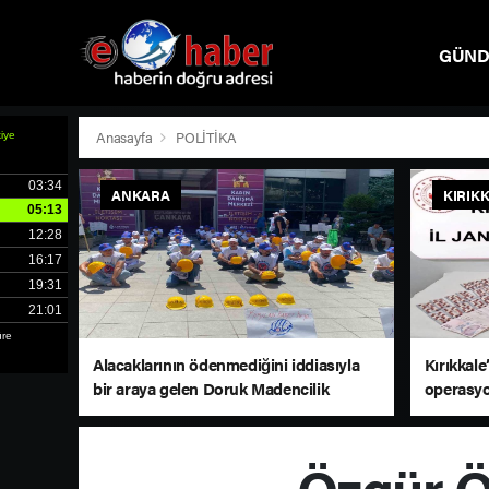
GÜN
SPOR
Anasayfa
POLİTİKA
ANKARA
KIRIK
Alacaklarının ödenmediğini iddiasıyla
Kırıkkal
bir araya gelen Doruk Madencilik
operasyo
çalışanları, Çankaya Belediyesi önünde
eylem yaptı
Özgür Ö