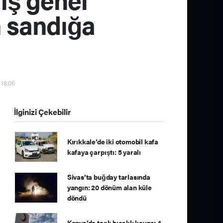
n sandığa
 18:06
İlginizi Çekebilir
Kırıkkale’de iki otomobil kafa
kafaya çarpıştı: 5 yaralı
Sivas’ta buğday tarlasında
yangın: 20 dönüm alan küle
döndü
Konya’da taşlı bıçaklı kavga: 4