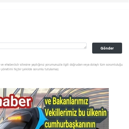
Gönder
ve ehaber.tv.tr sitesine yaptığınız yorumunuzla ilgili doğrudan veya dolaylı tüm sorumluluğu
e yönetimi hiçbir şekilde sorumlu tutulamaz.