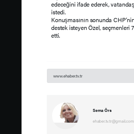
edeceğini ifade ederek, vatanda
istedi.
Konuşmasının sonunda CHP’nin
destek isteyen Özel, seçmenleri
etti.
www.ehaber.tv.tr
Sema Örs
ehaber.tv.tr@gmail.com