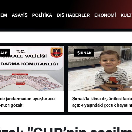
DEM
ASAYİŞ
POLİTİKA
DIŞ HABERLER
EKONOMİ
KÜL
KALE
ŞIRNAK
e’de jandarmadan uyuşturucu
Şırnak’ta klima dış ünitesi faci
nu: 1 gözaltı
açtı: 4 yaşındaki çocuk hayatını
zel: "CHP’nin seçilm