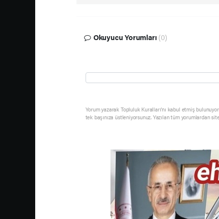
Okuyucu Yorumları
(0)
Yorum yazarak Topluluk Kuralları’nı kabul etmiş bulunuyor 
tek başınıza üstleniyorsunuz. Yazılan tüm yorumlardan sit