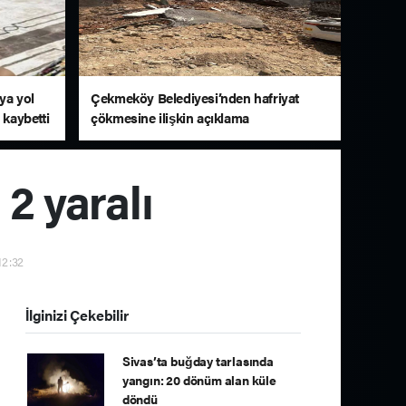
aya yol
Çekmeköy Belediyesi’nden hafriyat
 kaybetti
çökmesine ilişkin açıklama
 2 yaralı
12:32
İlginizi Çekebilir
Sivas’ta buğday tarlasında
yangın: 20 dönüm alan küle
döndü