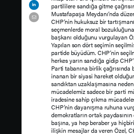
partililere sandığa gitme çağrıs
Mustafapaşa Meydanı’nda düzen
CHP’nin hukuksuz bir tartışmanı
seçmenlerde moral bozukluğuna 
başkanı olduğunu vurgulayan Öze
Yapılan son dört seçimin seçilm
partide büyüdüm. CHP’nin seçilm
herkes yarın sandığa gidip CHP’
Parti tabanına birlik çağrısınd
inanan bir siyasi hareket olduğun
sandıktan uzaklaşmasına neden ol
mücadelemiz sadece bir parti mü
iradesine sahip çıkma mücadeles
CHP’nin dayanışma ruhuna vurgu 
demokratların ortak paydasının 
başına, ya hep beraber ya hiçbiri
ilişkin mesajlar da veren Özel, C