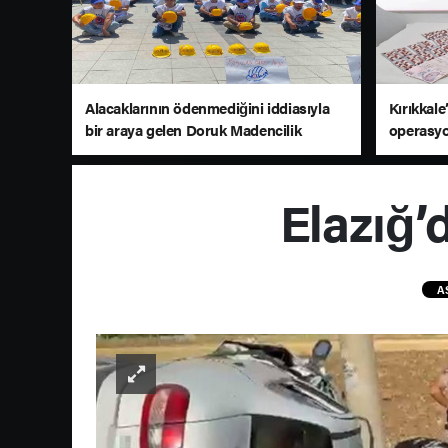
Alacaklarının ödenmediğini iddiasıyla
Kırıkkal
bir araya gelen Doruk Madencilik
operasyo
çalışanları, Çankaya Belediyesi önünde
eylem yaptı
Elazığ’d
A