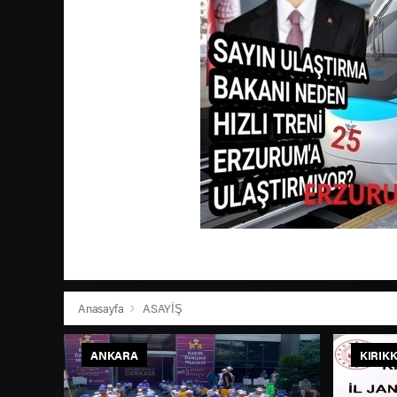
Anasayfa
ASAYİŞ
ANKARA
KIRIK