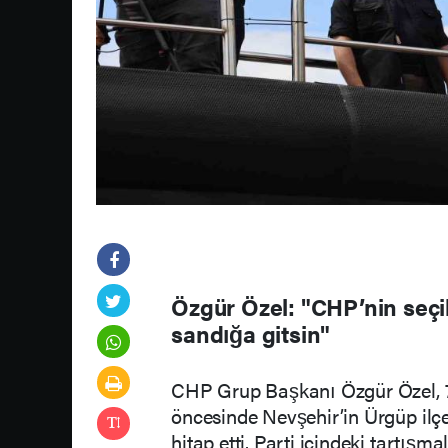
Özgür Özel: "CHP’nin seçi
sandığa gitsin"
CHP Grup Başkanı Özgür Özel, 7 
öncesinde Nevşehir’in Ürgüp ilç
hitap etti. Parti içindeki tartışm