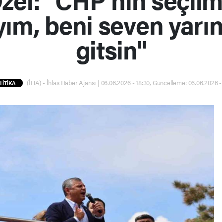
ım, beni seven yarı
gitsin"
(İHA) - İhlas Haber Ajansı | 06.06.2026 - 18:30, Güncelleme: 06.06.2026 -
LİTİKA