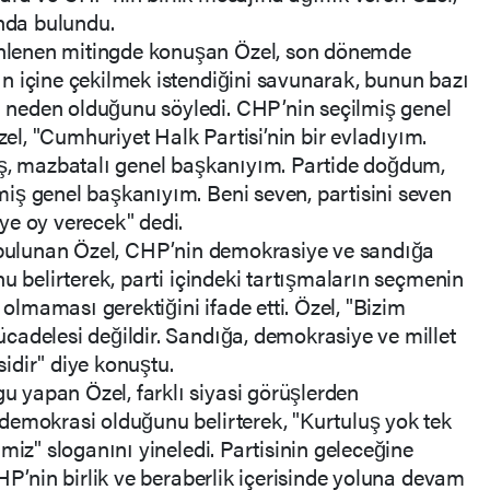
ında bulundu.
lenen mitingde konuşan Özel, son dönemde
n içine çekilmek istendiğini savunarak, bunun bazı
neden olduğunu söyledi. CHP’nin seçilmiş genel
l, "Cumhuriyet Halk Partisi’nin bir evladıyım.
iş, mazbatalı genel başkanıyım. Partide doğdum,
iş genel başkanıyım. Beni seven, partisini seven
ye oy verecek" dedi.
a bulunan Özel, CHP’nin demokrasiye ve sandığa
u belirterek, parti içindeki tartışmaların seçmenin
maması gerektiğini ifade etti. Özel, "Bizim
cadelesi değildir. Sandığa, demokrasiye ve millet
idir" diye konuştu.
yapan Özel, farklı siyasi görüşlerden
demokrasi olduğunu belirterek, "Kurtuluş yok tek
miz" sloganını yineledi. Partisinin geleceğine
HP’nin birlik ve beraberlik içerisinde yoluna devam