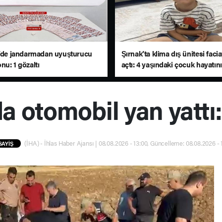
e’de jandarmadan uyuşturucu
Şırnak’ta klima dış ünitesi faci
nu: 1 gözaltı
açtı: 4 yaşındaki çocuk hayatını
a otomobil yan yattı:
(İHA) - İhlas Haber Ajansı | 08.08.2026 - 13:00, Güncelleme: 08.08.2026 - 
SAYİŞ