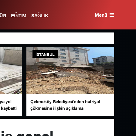
Menü
TÜR
EĞİTİM
SAĞLIK
İSTANBUL
aya yol
Çekmeköy Belediyesi’nden hafriyat
 kaybetti
çökmesine ilişkin açıklama
iş genel