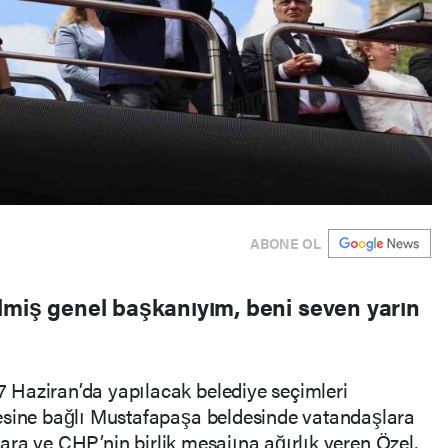
ABONE OL
lmiş genel başkanıyım, beni seven yarın
Haziran’da yapılacak belediye seçimleri
esine bağlı Mustafapaşa beldesinde vatandaşlara
alara ve CHP’nin birlik mesajına ağırlık veren Özel,