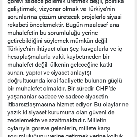
görevi sadece polemik üretmek değil, politika
geliştirmek, vizyoner olmak ve Türkiye’nin
sorunlarına çözüm üretecek projelerle siyasi
rekabeti öncelemektir. Bugün maalesef ana
muhalefetin bu sorumluluğu yerine
getirebildiğini söylemek mümkün değil.
Türkiye’nin ihtiyacı olan şey, kavgalarla ve iç
hesaplaşmalarla vakit kaybetmeden bir
muhalefet değil, ülkenin geleceğine katkı
sunan, yapıcı ve siyaset anlayışı
doğrultusunda icrai faaliyette bulunan güçlü
bir muhalefet olmaktır. Bir süredir CHP’de
yaşananlar sadece ve sadece siyasetin
itibarsızlaşmasına hizmet ediyor. Bu olaylar ne
yazık ki siyaset kurumuna olan güveni de
zedelemekte ve azaltmaktadır. Milletin
oylarıyla göreve gelenlerin, millete karşı
sorumluluğunu yerine getirmek yerine koltuk