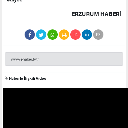
ERZURUM HABERİ
www.ehaber.tv.tr
Haberle İlişkili Video