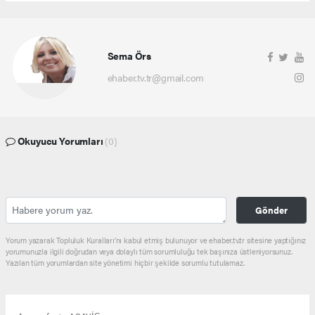
Sema Örs
ehaber.tv.tr@gmail.com
Okuyucu Yorumları
(0)
Gönder
Yorum yazarak Topluluk Kuralları’nı kabul etmiş bulunuyor ve ehaber.tv.tr sitesine yaptığınız
yorumunuzla ilgili doğrudan veya dolaylı tüm sorumluluğu tek başınıza üstleniyorsunuz.
Yazılan tüm yorumlardan site yönetimi hiçbir şekilde sorumlu tutulamaz.