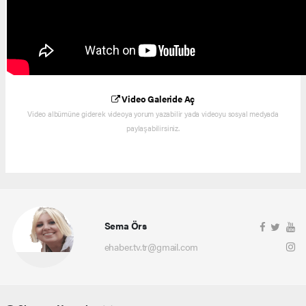
Video Galeride Aç
Video albümüne giderek videoya yorum yazabilir yada videoyu sosyal medyada
paylaşabilirsiniz.
Sema Örs
ehaber.tv.tr@gmail.com