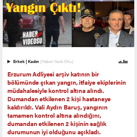
Erkek
|
Kadın
(Haberi Sesli Oku)
Erzurum Adliyesi arşiv katının bir
bölümünde çıkan yangın, itfaiye ekiplerinin
müdahalesiyle kontrol altına alındı.
Dumandan etkilenen 2 kişi hastaneye
kaldırıldı. Vali Aydın Baruş, yangının
tamamen kontrol altına alındığını,
dumandan etkilenen 2 kişinin sağlık
durumunun iyi olduğunu açıkladı.