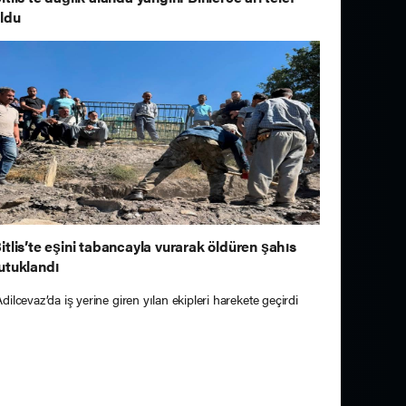
ldu
itlis’te eşini tabancayla vurarak öldüren şahıs
utuklandı