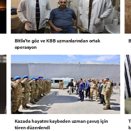
Bitlis’te göz ve KBB uzmanlarından ortak
B
operasyon
Kazada hayatını kaybeden uzman çavuş için
T
tören düzenlendi
k