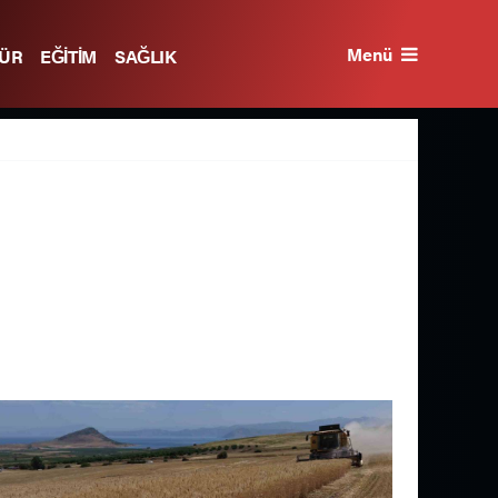
Menü
TÜR
EĞİTİM
SAĞLIK