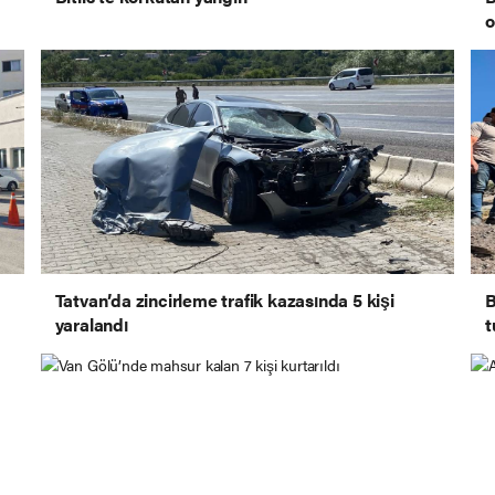
o
Tatvan’da zincirleme trafik kazasında 5 kişi
B
yaralandı
t