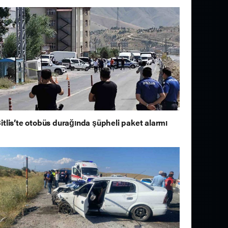
itlis’te otobüs durağında şüpheli paket alarmı