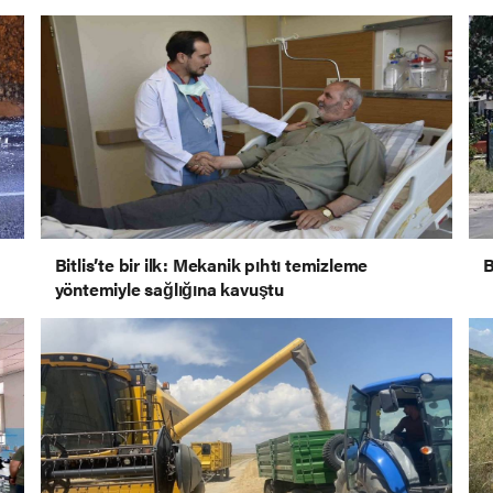
Bitlis’te bir ilk: Mekanik pıhtı temizleme
B
yöntemiyle sağlığına kavuştu