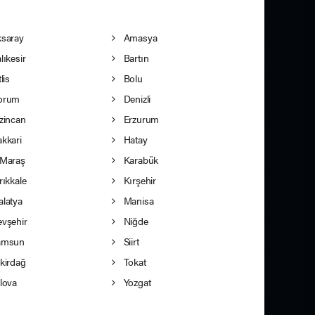
saray
Amasya
lıkesir
Bartın
lis
Bolu
orum
Denizli
zincan
Erzurum
kkari
Hatay
Maraş
Karabük
rıkkale
Kırşehir
latya
Manisa
vşehir
Niğde
msun
Siirt
kirdağ
Tokat
lova
Yozgat