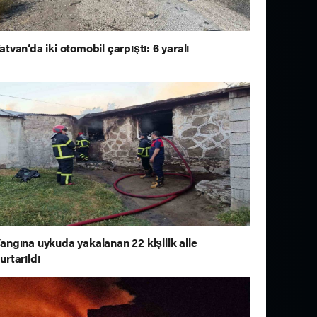
atvan’da iki otomobil çarpıştı: 6 yaralı
angına uykuda yakalanan 22 kişilik aile
urtarıldı