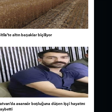
itlis’te altın başaklar biçiliyor
atvan’da asansör boşluğuna düşen işçi hayatını
aybetti