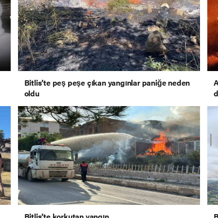
Bitlis’te peş peşe çıkan yangınlar paniğe neden
A
oldu
d
Bitlis’te korkutan yangın
B