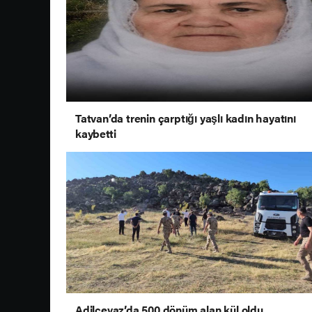
Tatvan’da trenin çarptığı yaşlı kadın hayatını
kaybetti
Adilcevaz’da 500 dönüm alan kül oldu