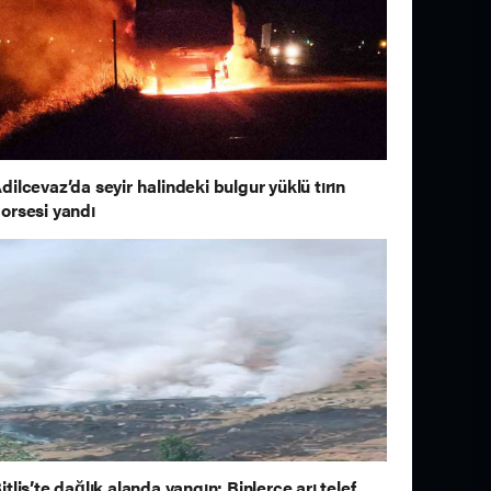
dilcevaz’da seyir halindeki bulgur yüklü tırın
orsesi yandı
itlis’te dağlık alanda yangın: Binlerce arı telef