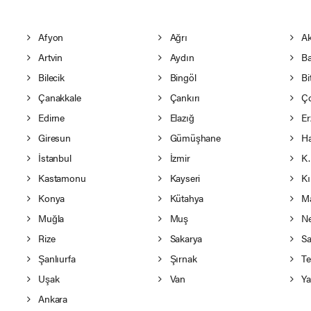
Afyon
Ağrı
Ak
Artvin
Aydın
Ba
Bilecik
Bingöl
Bit
Çanakkale
Çankırı
Ç
Edirne
Elazığ
Er
Giresun
Gümüşhane
Ha
İstanbul
İzmir
K.
Kastamonu
Kayseri
Kı
Konya
Kütahya
Ma
Muğla
Muş
Ne
Rize
Sakarya
Sa
Şanlıurfa
Şırnak
Te
Uşak
Van
Ya
Ankara