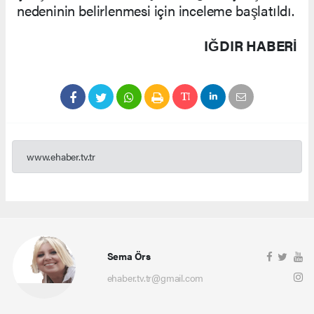
nedeninin belirlenmesi için inceleme başlatıldı.
IĞDIR HABERİ
www.ehaber.tv.tr
Sema Örs
ehaber.tv.tr@gmail.com