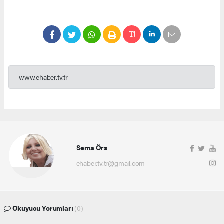
www.ehaber.tv.tr
Sema Örs
ehaber.tv.tr@gmail.com
Okuyucu Yorumları
(0)