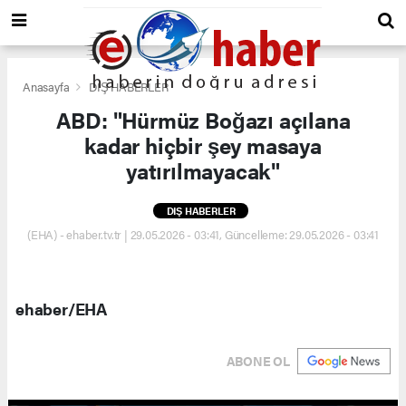
Anasayfa
DIŞ HABERLER
ABD: "Hürmüz Boğazı açılana
kadar hiçbir şey masaya
yatırılmayacak"
DIŞ HABERLER
(EHA) - ehaber.tv.tr | 29.05.2026 - 03:41, Güncelleme: 29.05.2026 - 03:41
ehaber/EHA
ABONE OL