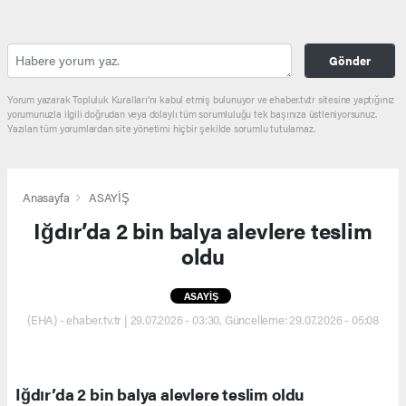
Gönder
Yorum yazarak Topluluk Kuralları’nı kabul etmiş bulunuyor ve ehaber.tv.tr sitesine yaptığınız
yorumunuzla ilgili doğrudan veya dolaylı tüm sorumluluğu tek başınıza üstleniyorsunuz.
Yazılan tüm yorumlardan site yönetimi hiçbir şekilde sorumlu tutulamaz.
Anasayfa
ASAYİŞ
Iğdır’da 2 bin balya alevlere teslim
oldu
ASAYİŞ
(EHA) - ehaber.tv.tr | 29.07.2026 - 03:30, Güncelleme: 29.07.2026 - 05:08
Iğdır’da 2 bin balya alevlere teslim oldu