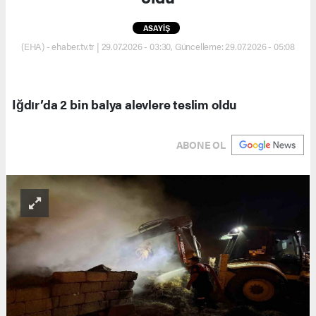
ASAYİŞ
(EHA) - ehaber.tv.tr | 29.07.2026 - 03:30, Güncelleme: 29.07.2026 - 05:08
Iğdır’da 2 bin balya alevlere teslim oldu
ABONE OL