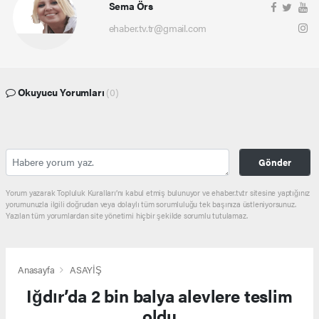
Sema Örs
ehaber.tv.tr@gmail.com
Okuyucu Yorumları
(0)
Gönder
Yorum yazarak Topluluk Kuralları’nı kabul etmiş bulunuyor ve ehaber.tv.tr sitesine yaptığınız
yorumunuzla ilgili doğrudan veya dolaylı tüm sorumluluğu tek başınıza üstleniyorsunuz.
Yazılan tüm yorumlardan site yönetimi hiçbir şekilde sorumlu tutulamaz.
Anasayfa
ASAYİŞ
Iğdır’da 2 bin balya alevlere teslim
oldu