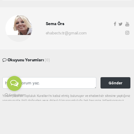
Sema Örs
ehaber.tv.tr@gmail.com
Okuyucu Yorumları
(0)
Gönder
Yorum yazarak Topluluk Kuralları’nı kabul etmiş bulunuyor ve ehaber.tv.tr sitesine yaptığınız
yorumunuzla ilgili doğrudan veya dolaylı tüm sorumluluğu tek başınıza üstleniyorsunuz.
Yazılan tüm yorumlardan site yönetimi hiçbir şekilde sorumlu tutulamaz.