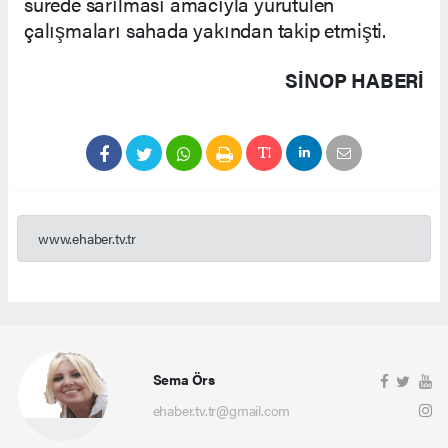
sürede sarılması amacıyla yürütülen
çalışmaları sahada yakından takip etmişti.
SINOP HABERİ
www.ehaber.tv.tr
Sema Örs
ehaber.tv.tr@gmail.com