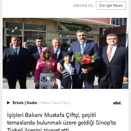
ABONE OL
Erkek
|
Kadın
(Haberi Sesli Oku)
İçişleri Bakanı Mustafa Çiftçi, çeşitli
temaslarda bulunmak üzere geldiği Sinop’ta
Türkeli ilçesini ziyaret etti.