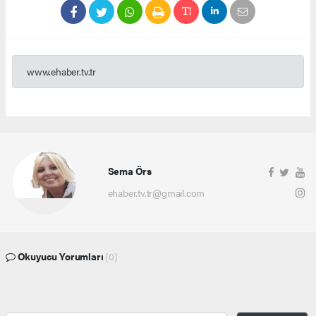
www.ehaber.tv.tr
Sema Örs
ehaber.tv.tr@gmail.com
Okuyucu Yorumları
(0)