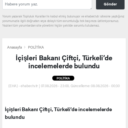
Gönder
Yorum yazarak Topluluk Kuralları’nı kabul etmiş bulunuyor ve ehaber.tv.tr sitesine yaptığınız
yorumunuzla ilgili doğrudan veya dolaylı tüm sorumluluğu tek başınıza üstleniyorsunuz.
Yazılan tüm yorumlardan site yönetimi hiçbir şekilde sorumlu tutulamaz.
Anasayfa
POLİTİKA
İçişleri Bakanı Çiftçi, Türkeli’de
incelemelerde bulundu
POLİTİKA
(EHA) - ehaber.tv.tr | 07.08.2026 - 23:00, Güncelleme: 08.08.2026 - 00:30
İçişleri Bakanı Çiftçi, Türkeli’de incelemelerde
bulundu