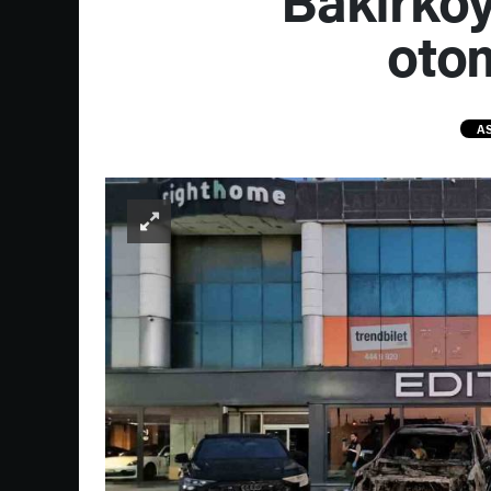
otom
AS