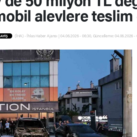
obil alevlere teslim
(İHA) - İhlas Haber Ajansı | 04.06.2026 - 06:30, Güncelleme: 04.06.2026 -
AYİŞ