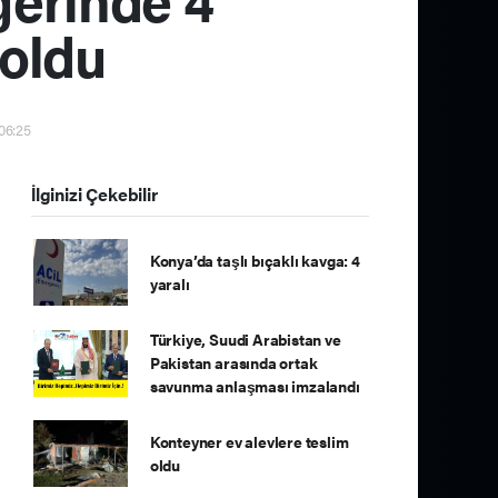
 oldu
 06:25
İlginizi Çekebilir
Konya’da taşlı bıçaklı kavga: 4
yaralı
Türkiye, Suudi Arabistan ve
Pakistan arasında ortak
savunma anlaşması imzalandı
Konteyner ev alevlere teslim
oldu