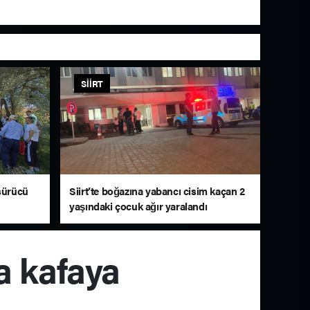
SIIRT
 sürücü
Siirt’te boğazına yabancı cisim kaçan 2
yaşındaki çocuk ağır yaralandı
fa kafaya