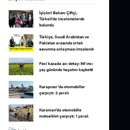
İçişleri Bakanı Çiftçi,
Türkeli’de incelemelerde
bulundu
Türkiye, Suudi Arabistan ve
Pakistan arasında ortak
savunma anlaşması imzalandı
Feci kazada acı detay: 56’ıncı
yaş gününde hayatını kaybetti
Karapınar’da otomobiller
çarpıştı: 2 yaralı
Karaman’da otomobille
motosiklet çarpıştı: 1 yaralı