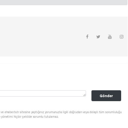
Gönder
ve ehaber.tv.tr sitesine yaptığınız yorumunuzla ilgili doğrudan veya dolaylı tüm sorumluluğu
e yönetimi hiçbir şekilde sorumlu tutulamaz.