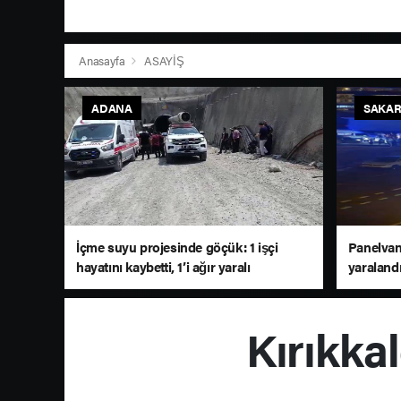
Anasayfa
ASAYİŞ
ADANA
SAKAR
İçme suyu projesinde göçük: 1 işçi
Panelvan 
hayatını kaybetti, 1’i ağır yaralı
yaraland
Kırıkkal