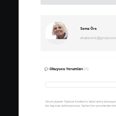
Sema Örs
ehaber.tv.tr@gmail.com
Okuyucu Yorumları
(0)
Yorum yazarak Topluluk Kuralları’nı kabul etmiş bulunuyor 
tek başınıza üstleniyorsunuz. Yazılan tüm yorumlardan sit