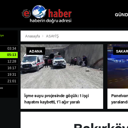
GÜN
SPOR
Anasayfa
ASAYİŞ
ADANA
SAKAR
İçme suyu projesinde göçük: 1 işçi
Panelvan 
hayatını kaybetti, 1’i ağır yaralı
yaraland
Bakırköy