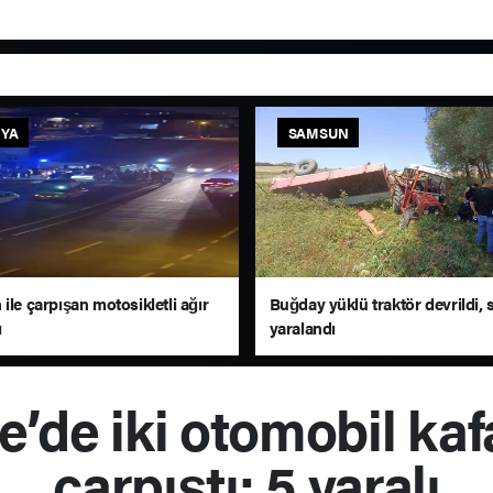
YA
SAMSUN
ile çarpışan motosikletli ağır
Buğday yüklü traktör devrildi,
ı
yaralandı
e’de iki otomobil ka
çarpıştı: 5 yaralı