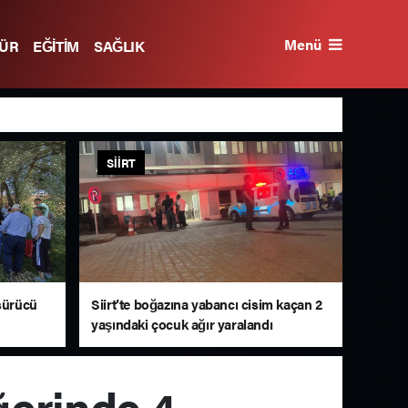
Menü
TÜR
EĞİTİM
SAĞLIK
SIIRT
 sürücü
Siirt’te boğazına yabancı cisim kaçan 2
yaşındaki çocuk ağır yaralandı
ğerinde 4