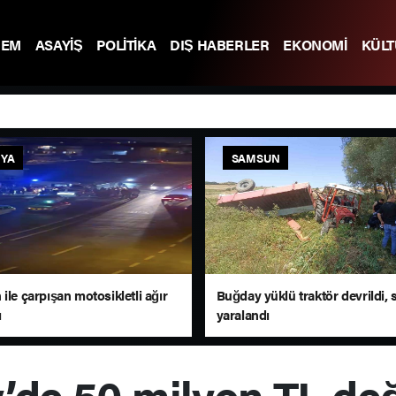
DEM
ASAYİŞ
POLİTİKA
DIŞ HABERLER
EKONOMİ
KÜL
YA
SAMSUN
ile çarpışan motosikletli ağır
Buğday yüklü traktör devrildi,
ı
yaralandı
’de 50 milyon TL de