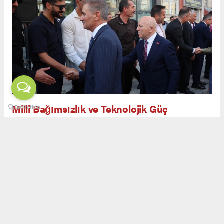
Milli Bağımsızlık ve Teknolojik Güç
Açılış töreninde yapılan konuşmalarda, savunma
sanayiinin yalnızca askeri güç değil, aynı
zamanda ekonomik ve teknolojik bağımsızlığın
da teminatı olduğu ifade edildi. Görgün,
Erzurum’un kadim geçmişi ve milli
mücadeledeki rolüyle savunma sanayiinde yeni
bir safhaya ulaşabileceğini belirtti.