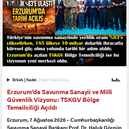
Erkek
|
Kadın
(Haberi Sesli Oku)
Erzurum’da Savunma Sanayii ve Milli
Güvenlik Vizyonu: TSKGV Bölge
Temsilciliği Açıldı
Erzurum, 7 Ağustos 2026 – Cumhurbaşkanlığı
Savunma Sanayii Başkanı Prof. Dr. Haluk Görgün