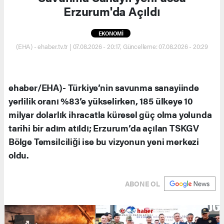
Erzurum'da Açıldı
EKONOMİ
(EHA) - ehaber.tv.tr | 07.08.2026 - 20:17, Güncelleme: 07.08.2026 - 20:29
ehaber/EHA)- Türkiye’nin savunma sanayiinde
yerlilik oranı %83’e yükselirken, 185 ülkeye 10
milyar dolarlık ihracatla küresel güç olma yolunda
tarihi bir adım atıldı; Erzurum’da açılan TSKGV
Bölge Temsilciliği ise bu vizyonun yeni merkezi
oldu.
ABONE OL