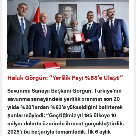
Haluk Görgün: “Yerlilik Payı %83’e Ulaştı”
Savunma Sanayii Başkanı Görgün, Türkiye’nin
savunma sanayiindeki yerlilik oranının son 20
yılda %20’lerden %83’e yükseldiğini belirterek
şunları söyledi: “Geçtiğimiz yıl 185 ülkeye 10
milyar doların üzerinde ihracat gerçekleştirdik.
2025’i bu başarıyla tamamladık. İlk 6 aylık