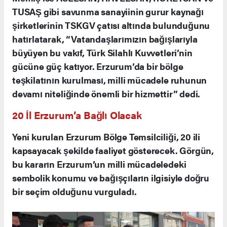
TUSAŞ gibi savunma sanayiinin gurur kaynağı
şirketlerinin TSKGV çatısı altında bulunduğunu
hatırlatarak, “Vatandaşlarımızın bağışlarıyla
büyüyen bu vakıf, Türk Silahlı Kuvvetleri’nin
gücüne güç katıyor. Erzurum’da bir bölge
teşkilatının kurulması, milli mücadele ruhunun
devamı niteliğinde önemli bir hizmettir” dedi.
20 İl Erzurum’a Bağlı Olacak
Yeni kurulan Erzurum Bölge Temsilciliği, 20 ili
kapsayacak şekilde faaliyet gösterecek. Görgün,
bu kararın Erzurum’un milli mücadeledeki
sembolik konumu ve bağışçıların ilgisiyle doğru
bir seçim olduğunu vurguladı.