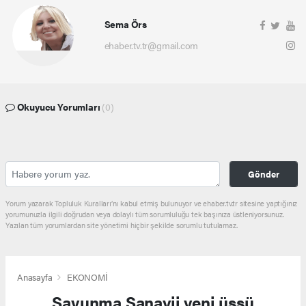
Sema Örs
ehaber.tv.tr@gmail.com
Okuyucu Yorumları
(0)
Gönder
Yorum yazarak Topluluk Kuralları’nı kabul etmiş bulunuyor ve ehaber.tv.tr sitesine yaptığınız
yorumunuzla ilgili doğrudan veya dolaylı tüm sorumluluğu tek başınıza üstleniyorsunuz.
Yazılan tüm yorumlardan site yönetimi hiçbir şekilde sorumlu tutulamaz.
Anasayfa
EKONOMİ
Savunma Sanayii yeni üssü