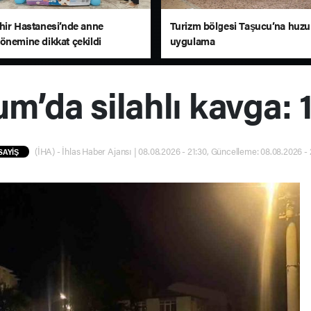
hir Hastanesi’nde anne
Turizm bölgesi Taşucu’na huzu
önemine dikkat çekildi
uygulama
m’da silahlı kavga: 1
(İHA) - İhlas Haber Ajansı | 08.08.2026 - 21:30, Güncelleme: 08.08.2026 - 
SAYİŞ