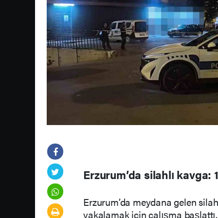
Erzurum’da silahlı kavga: 1
Erzurum’da meydana gelen silahlı
yakalamak için çalışma başlattı.