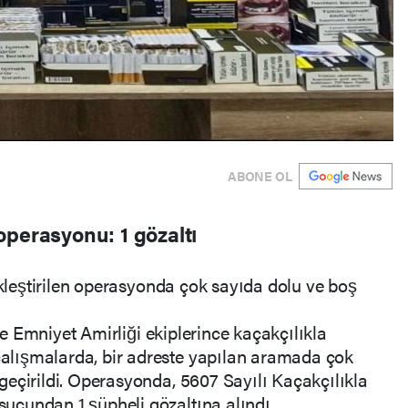
ABONE OL
operasyonu: 1 gözaltı
ekleştirilen operasyonda çok sayıda dolu ve boş
lçe Emniyet Amirliği ekiplerince kaçakçılıkla
lışmalarda, bir adreste yapılan aramada çok
eçirildi. Operasyonda, 5607 Sayılı Kaçakçılıkla
çundan 1 şüpheli gözaltına alındı.