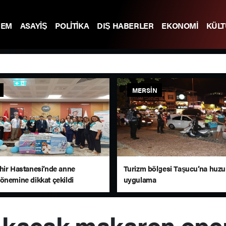
DEM
ASAYİŞ
POLİTİKA
DIŞ HABERLER
EKONOMİ
KÜL
MERSIN
hir Hastanesi’nde anne
Turizm bölgesi Taşucu’na huzu
önemine dikkat çekildi
uygulama
e kaçak makaron ope