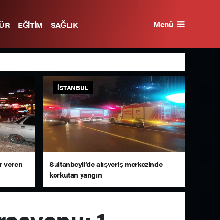
Menü
TÜR
EĞİTİM
SAĞLIK
İSTANBUL
r veren
Sultanbeyli’de alışveriş merkezinde
korkutan yangın
rasyonu: 1