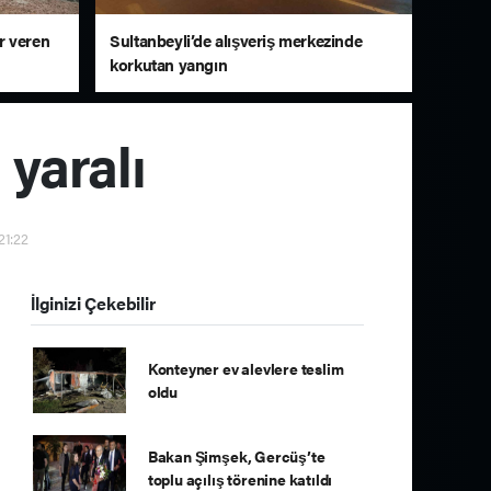
r veren
Sultanbeyli’de alışveriş merkezinde
korkutan yangın
 yaralı
21:22
İlginizi Çekebilir
Konteyner ev alevlere teslim
oldu
Bakan Şimşek, Gercüş’te
toplu açılış törenine katıldı