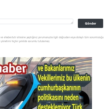
Gönder
ve ehaber.tv.tr sitesine yaptığınız yorumunuzla ilgili doğrudan veya dolaylı tüm sorumluluğu
e yönetimi hiçbir şekilde sorumlu tutulamaz.