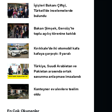
İçişleri Bakanı Çiftçi,
Türkeli’de incelemelerde
bulundu
Bakan Şimşek, Gercüş’te
toplu açılış törenine katıldı
Kırıkkale’de iki otomobil kafa
kafaya çarpıştı: 5 yaralı
Türkiye, Suudi Arabistan ve
Pakistan arasında ortak
savunma anlaşması imzalandı
Konteyner ev alevlere teslim
oldu
En Çok Okunanlar