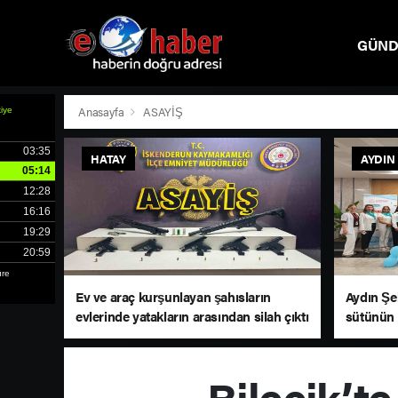
GÜN
SPOR
Anasayfa
ASAYİŞ
HATAY
AYDIN
Ev ve araç kurşunlayan şahısların
Aydın Şe
evlerinde yatakların arasından silah çıktı
sütünün 
Bilecik’t