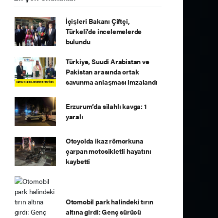
İçişleri Bakanı Çiftçi,
Türkeli’de incelemelerde
bulundu
Türkiye, Suudi Arabistan ve
Pakistan arasında ortak
savunma anlaşması imzalandı
Erzurum’da silahlı kavga: 1
yaralı
Otoyolda ikaz römorkuna
çarpan motosikletli hayatını
kaybetti
Otomobil park halindeki tırın
altına girdi: Genç sürücü