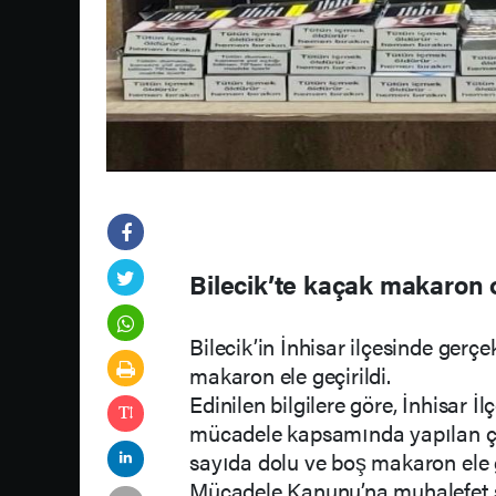
Bilecik’te kaçak makaron 
Bilecik’in İnhisar ilçesinde gerç
makaron ele geçirildi.
Edinilen bilgilere göre, İnhisar İ
mücadele kapsamında yapılan ça
sayıda dolu ve boş makaron ele g
Mücadele Kanunu’na muhalefet su