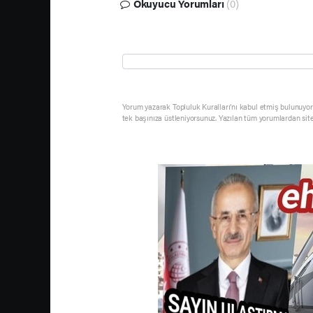
Okuyucu Yorumları
(0)
Yorum yazarak Topluluk Kuralları’nı kabul etmiş bulunuyor 
tek başınıza üstleniyorsunuz. Yazılan tüm yorumlardan sit