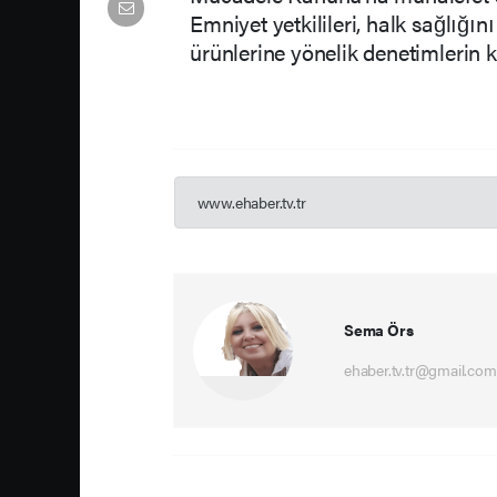
Emniyet yetkilileri, halk sağlığı
ürünlerine yönelik denetimlerin ka
www.ehaber.tv.tr
Sema Örs
ehaber.tv.tr@gmail.com