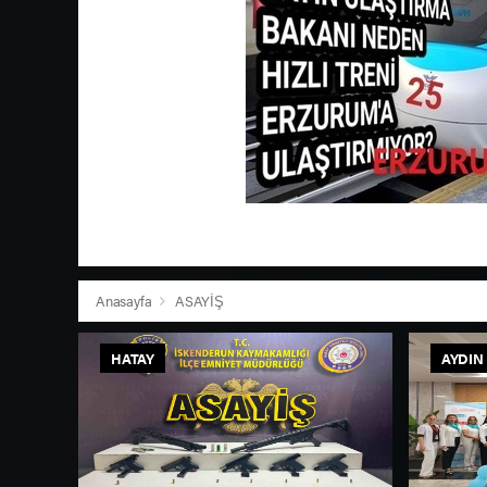
Anasayfa
ASAYİŞ
HATAY
AYDIN