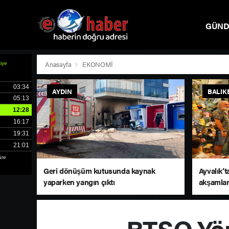
GÜN
SPOR
Anasayfa
EKONOMİ
AYDIN
BALIK
Geri dönüşüm kutusunda kaynak
Ayvalık’t
yaparken yangın çıktı
akşamlar
BTSO Yön