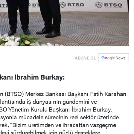
ABONE OL
anı İbrahim Burkay:
nın (BTSO) Merkez Bankası Başkanı Fatih Karahan
plantısında iş dünyasının gündemini ve
BTSO Yönetim Kurulu Başkanı İbrahim Burkay,
syonla mücadele sürecinin reel sektör üzerinde
rek, "Bizim üretimden ve ihracattan vazgeçme
yi sürdürebilmek için güçlü desteklere