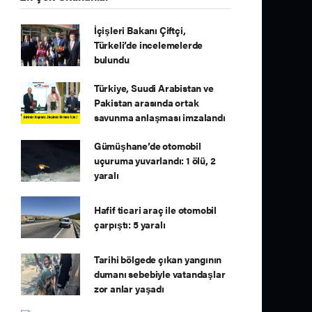
İçişleri Bakanı Çiftçi,
Türkeli’de incelemelerde
bulundu
Türkiye, Suudi Arabistan ve
Pakistan arasında ortak
savunma anlaşması imzalandı
Gümüşhane’de otomobil
uçuruma yuvarlandı: 1 ölü, 2
yaralı
Hafif ticari araç ile otomobil
çarpıştı: 5 yaralı
Tarihi bölgede çıkan yangının
dumanı sebebiyle vatandaşlar
zor anlar yaşadı