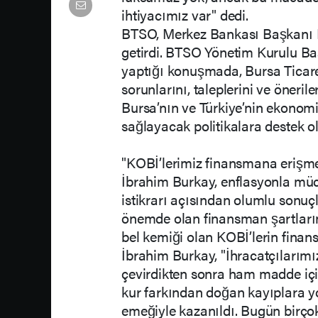
ihtiyacımız var" dedi.
BTSO, Merkez Bankası Başkanı Fa
getirdi. BTSO Yönetim Kurulu Ba
yaptığı konuşmada, Bursa Ticare
sorunlarını, taleplerini ve öneri
Bursa’nın ve Türkiye’nin ekonomi
sağlayacak politikalara destek o
"KOBİ’lerimiz finansmana erişme
İbrahim Burkay, enflasyonla müca
istikrarı açısından olumlu sonuçla
önemde olan finansman şartlarının
bel kemiği olan KOBİ’lerin fina
İbrahim Burkay, "İhracatçılarımız
çevirdikten sonra ham madde içi
kur farkından doğan kayıplara yo
emeğiyle kazanıldı. Bugün birç