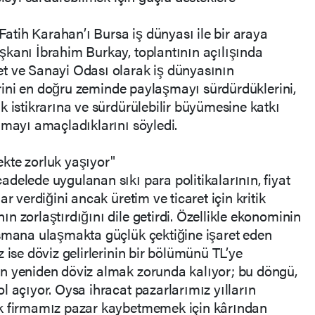
tih Karahan’ı Bursa iş dünyası ile bir araya
şkanı İbrahim Burkay, toplantının açılışında
t ve Sanayi Odası olarak iş dünyasının
lerini en doğru zeminde paylaşmayı sürdürdüklerini,
k istikrarına ve sürdürülebilir büyümesine katkı
lmayı amaçladıklarını söyledi.
kte zorluk yaşıyor"
delede uygulanan sıkı para politikalarının, fiyat
r verdiğini ancak üretim ve ticaret için kritik
 zorlaştırdığını dile getirdi. Özellikle ekonominin
nsmana ulaşmakta güçlük çektiğine işaret eden
 ise döviz gelirlerinin bir bölümünü TL’ye
n yeniden döviz almak zorunda kalıyor; bu döngü,
l açıyor. Oysa ihracat pazarlarımız yılların
ok firmamız pazar kaybetmemek için kârından