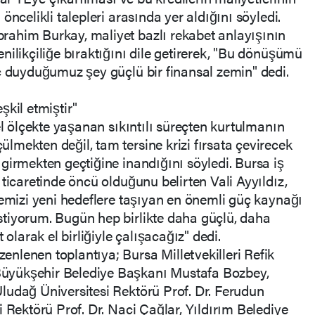
öncelikli talepleri arasında yer aldığını söyledi.
ahim Burkay, maliyet bazlı rekabet anlayışının
nilikçiliğe bıraktığını dile getirerek, "Bu dönüşümü
ç duyduğumuz şey güçlü bir finansal zemin" dedi.
şkil etmiştir"
el ölçekte yaşanan sıkıntılı süreçten kurtulmanın
mekten değil, tam tersine krizi fırsata çevirecek
girmekten geçtiğine inandığını söyledi. Bursa iş
ticaretinde öncü olduğunu belirten Vali Ayyıldız,
kemizi yeni hedeflere taşıyan en önemli güç kaynağı
tiyorum. Bugün hep birlikte daha güçlü, daha
 olarak el birliğiyle çalışacağız" dedi.
nlenen toplantıya; Bursa Milletvekilleri Refik
üyükşehir Belediye Başkanı Mustafa Bozbey,
ludağ Üniversitesi Rektörü Prof. Dr. Ferudun
 Rektörü Prof. Dr. Naci Çağlar, Yıldırım Belediye