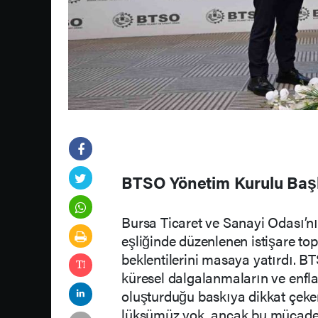
BTSO Yönetim Kurulu Başk
Bursa Ticaret ve Sanayi Odası’
eşliğinde düzenlenen istişare to
beklentilerini masaya yatırdı. 
küresel dalgalanmaların ve enfla
oluşturduğu baskıya dikkat çeke
lüksümüz yok, ancak bu mücadele