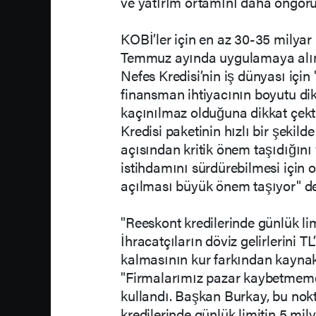
ve yatırım ortamını daha öngörüle
KOBİ’ler için en az 30-35 milyar li
Temmuz ayında uygulamaya alınan
Nefes Kredisi’nin iş dünyası için
finansman ihtiyacının boyutu dik
kaçınılmaz olduğuna dikkat çekti.
Kredisi paketinin hızlı bir şekil
açısından kritik önem taşıdığını
istihdamını sürdürebilmesi için 
açılması büyük önem taşıyor" de
"Reeskont kredilerinde günlük lim
İhracatçıların döviz gelirlerini 
kalmasının kur farkından kaynakl
"Firmalarımız pazar kaybetmemek 
kullandı. Başkan Burkay, bu no
kredilerinde günlük limitin 5 mily