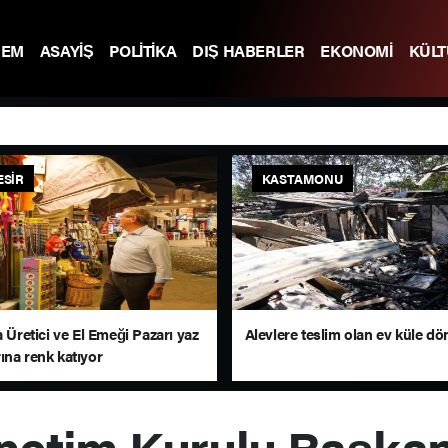
DEM
ASAYİŞ
POLİTİKA
DIŞ HABERLER
EKONOMİ
KÜL
ESIR
KASTAMONU
a Üretici ve El Emeği Pazarı yaz
Alevlere teslim olan ev küle d
ına renk katıyor
etim Kurulu Başkan