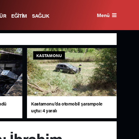
Menü
TÜR
EĞİTİM
SAĞLIK
KASTAMONU
öndü
Kastamonu’da otomobil şarampole
uçtu: 4 yaralı
ı İbrahim