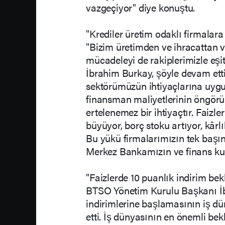
vazgeçiyor" diye konuştu.
"Krediler üretim odaklı firmalara
"Bizim üretimden ve ihracattan 
mücadeleyi de rakiplerimizle eşit
İbrahim Burkay, şöyle devam etti:
sektörümüzün ihtiyaçlarına uygun
finansman maliyetlerinin öngörül
ertelenemez bir ihtiyaçtır. Faizl
büyüyor, borç stoku artıyor, kârlıl
Bu yükü firmalarımızın tek başı
Merkez Bankamızın ve finans kur
"Faizlerde 10 puanlık indirim bek
BTSO Yönetim Kurulu Başkanı İb
indirimlerine başlamasının iş d
etti. İş dünyasının en önemli be