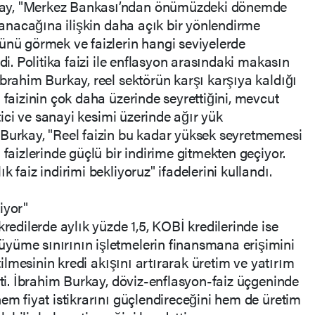
ay, "Merkez Bankası’ndan önümüzdeki dönemde
ulanacağına ilişkin daha açık bir yönlendirme
ünü görmek ve faizlerin hangi seviyelerde
di. Politika faizi ile enflasyon arasındaki makasın
İbrahim Burkay, reel sektörün karşı karşıya kaldığı
 faizinin çok daha üzerinde seyrettiğini, mevcut
etici ve sanayi kesimi üzerinde ağır yük
 Burkay, "Reel faizin bu kadar yüksek seyretmemesi
 faizlerinde güçlü bir indirime gitmekten geçiyor.
 faiz indirimi bekliyoruz" ifadelerini kullandı.
iyor"
kredilerde aylık yüzde 1,5, KOBİ kredilerinde ise
yüme sınırının işletmelerin finansmana erişimini
ltilmesinin kredi akışını artırarak üretim ve yatırım
tti. İbrahim Burkay, döviz-enflasyon-faiz üçgeninde
em fiyat istikrarını güçlendireceğini hem de üretim