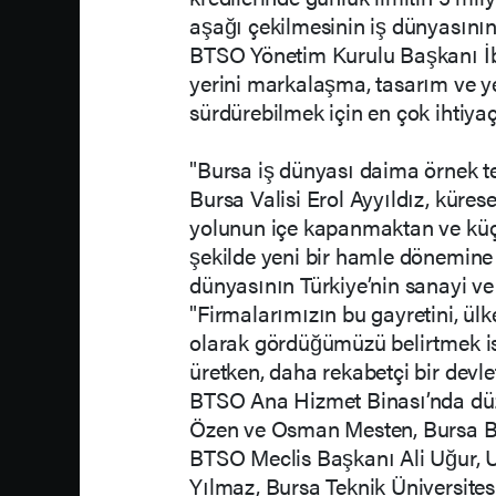
aşağı çekilmesinin iş dünyasının 
BTSO Yönetim Kurulu Başkanı İbr
yerini markalaşma, tasarım ve ye
sürdürebilmek için en çok ihtiya
"Bursa iş dünyası daima örnek te
Bursa Valisi Erol Ayyıldız, küres
yolunun içe kapanmaktan ve küçül
şekilde yeni bir hamle dönemine 
dünyasının Türkiye’nin sanayi ve 
"Firmalarımızın bu gayretini, ül
olarak gördüğümüzü belirtmek is
üretken, daha rekabetçi bir devlet
BTSO Ana Hizmet Binası’nda düze
Özen ve Osman Mesten, Bursa B
BTSO Meclis Başkanı Ali Uğur, U
Yılmaz, Bursa Teknik Üniversitesi