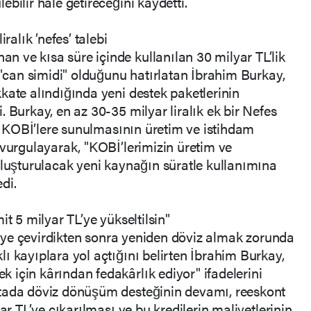
bilir hale getireceğini kaydetti.
ralık ’nefes’ talebi
 ve kısa süre içinde kullanılan 30 milyar TL’lik
 "can simidi" olduğunu hatırlatan İbrahim Burkay,
kate alındığında yeni destek paketlerinin
 Burkay, en az 30-35 milyar liralık ek bir Nefes
de KOBİ’lere sunulmasının üretim ve istihdam
 vurgulayarak, "KOBİ’lerimizin üretim ve
oluşturulacak yeni kaynağın süratle kullanımına
di.
it 5 milyar TL’ye yükseltilsin"
TL’ye çevirdikten sonra yeniden döviz almak zorunda
ı kayıplara yol açtığını belirten İbrahim Burkay,
için kârından fedakârlık ediyor" ifadelerini
ktada döviz dönüşüm desteğinin devamı, reeskont
ar TL’ye çıkarılması ve bu kredilerin maliyetlerinin