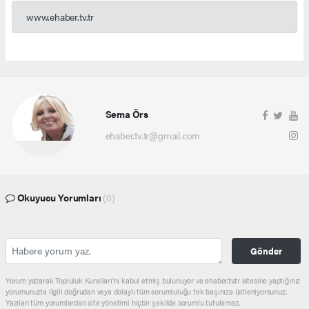
www.ehaber.tv.tr
Sema Örs
ehaber.tv.tr@gmail.com
Okuyucu Yorumları
(0)
Gönder
Yorum yazarak Topluluk Kuralları’nı kabul etmiş bulunuyor ve ehaber.tv.tr sitesine yaptığınız
yorumunuzla ilgili doğrudan veya dolaylı tüm sorumluluğu tek başınıza üstleniyorsunuz.
Yazılan tüm yorumlardan site yönetimi hiçbir şekilde sorumlu tutulamaz.