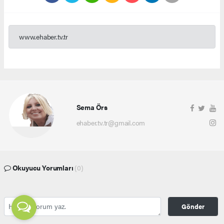
www.ehaber.tv.tr
Sema Örs
ehaber.tv.tr@gmail.com
Okuyucu Yorumları
(0)
Gönder