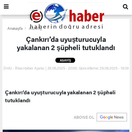
Anasayfa
ASAYİŞ
Çankırı’da uyuşturucuyla
yakalanan 2 şüpheli tutuklandı
ASAYİŞ
(İHA) - İhlas Haber Ajansı | 29.06.2025 - 20:00, Güncelleme: 29.06.2025 - 19:39
Çankırı’da uyuşturucuyla yakalanan 2 şüpheli
tutuklandı
ABONE OL