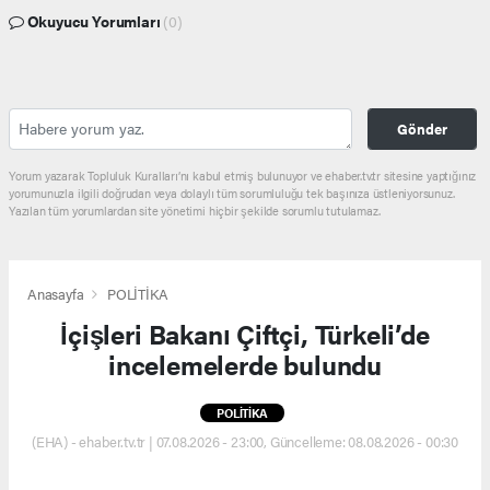
Okuyucu Yorumları
(0)
Gönder
Yorum yazarak Topluluk Kuralları’nı kabul etmiş bulunuyor ve ehaber.tv.tr sitesine yaptığınız
yorumunuzla ilgili doğrudan veya dolaylı tüm sorumluluğu tek başınıza üstleniyorsunuz.
Yazılan tüm yorumlardan site yönetimi hiçbir şekilde sorumlu tutulamaz.
Anasayfa
POLİTİKA
İçişleri Bakanı Çiftçi, Türkeli’de
incelemelerde bulundu
POLİTİKA
(EHA) - ehaber.tv.tr | 07.08.2026 - 23:00, Güncelleme: 08.08.2026 - 00:30