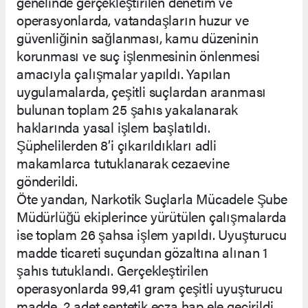
genelinde gerçekleştirilen denetim ve
operasyonlarda, vatandaşların huzur ve
güvenliğinin sağlanması, kamu düzeninin
korunması ve suç işlenmesinin önlenmesi
amacıyla çalışmalar yapıldı. Yapılan
uygulamalarda, çeşitli suçlardan aranması
bulunan toplam 25 şahıs yakalanarak
haklarında yasal işlem başlatıldı.
Şüphelilerden 8’i çıkarıldıkları adli
makamlarca tutuklanarak cezaevine
gönderildi.
Öte yandan, Narkotik Suçlarla Mücadele Şube
Müdürlüğü ekiplerince yürütülen çalışmalarda
ise toplam 26 şahsa işlem yapıldı. Uyuşturucu
madde ticareti suçundan gözaltına alınan 1
şahıs tutuklandı. Gerçekleştirilen
operasyonlarda 99,41 gram çeşitli uyuşturucu
madde, 2 adet sentetik ecza hap ele geçirildi.