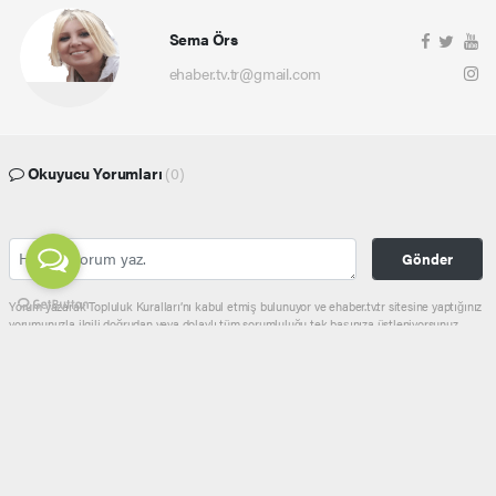
Sema Örs
ehaber.tv.tr@gmail.com
Okuyucu Yorumları
(0)
Gönder
Yorum yazarak Topluluk Kuralları’nı kabul etmiş bulunuyor ve ehaber.tv.tr sitesine yaptığınız
yorumunuzla ilgili doğrudan veya dolaylı tüm sorumluluğu tek başınıza üstleniyorsunuz.
Yazılan tüm yorumlardan site yönetimi hiçbir şekilde sorumlu tutulamaz.
haber paketi
haber scripti
haber yazılımı
Tüm hakları saklı tutulmaktadır.Copyright 2026©