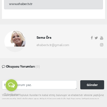
www.ehaber.tv.tr
Sema Örs
ehaber.tv.tr@gmail.com
Okuyucu Yorumları
(0)
Gönder
Yorum yazarak Topluluk Kuralları’nı kabul etmiş bulunuyor ve ehaber.tv.tr sitesine yaptığınız
yorumunuzla ilgili doğrudan veya dolaylı tüm sorumluluğu tek başınıza üstleniyorsunuz.
Yazılan tüm yorumlardan site yönetimi hiçbir şekilde sorumlu tutulamaz.