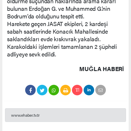
öldürme suçundan haklarında arama kararı
bulunan Erdoğan G. ve Muhammed G.’nin
Bodrum’da olduğunu tespit etti.
Harekete geçen JASAT ekipleri, 2 kardeşi
sabah saatlerinde Konacık Mahallesinde
saklandıkları evde kıskıvrak yakaladı.
Karakoldaki işlemleri tamamlanan 2 şüpheli
adliyeye sevk edildi.
MUĞLA HABERİ
www.ehaber.tv.tr