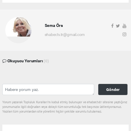
Sema Örs
ehaber.tv.tr@gmail.com
Okuyucu Yorumları
(0)
Gönder
Yorum yazarak Topluluk Kuralları’nı kabul etmiş bulunuyor ve ehaber.tv.tr sitesine yaptığınız
yorumunuzla ilgili doğrudan veya dolaylı tüm sorumluluğu tek başınıza üstleniyorsunuz.
Yazılan tüm yorumlardan site yönetimi hiçbir şekilde sorumlu tutulamaz.