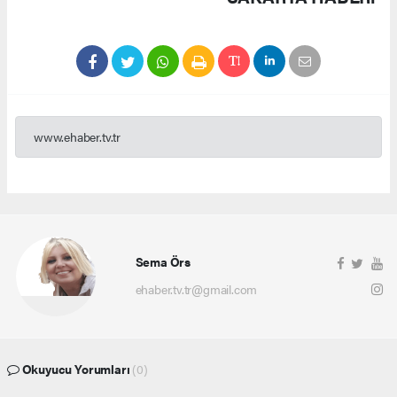
www.ehaber.tv.tr
Sema Örs
ehaber.tv.tr@gmail.com
Okuyucu Yorumları
(0)