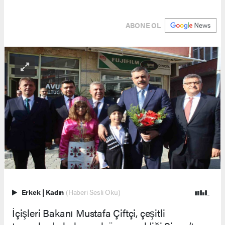
ABONE OL
Erkek
|
Kadın
(Haberi Sesli Oku)
İçişleri Bakanı Mustafa Çiftçi, çeşitli