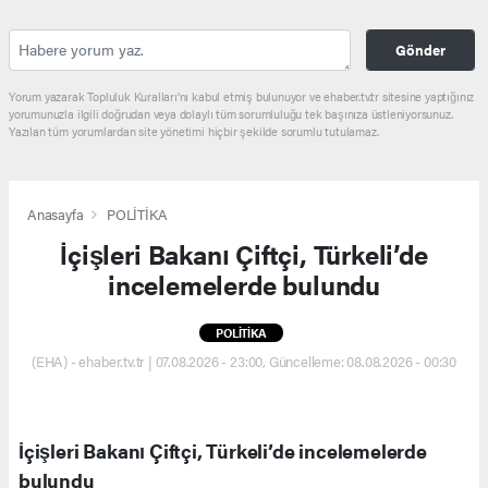
Gönder
Yorum yazarak Topluluk Kuralları’nı kabul etmiş bulunuyor ve ehaber.tv.tr sitesine yaptığınız
yorumunuzla ilgili doğrudan veya dolaylı tüm sorumluluğu tek başınıza üstleniyorsunuz.
Yazılan tüm yorumlardan site yönetimi hiçbir şekilde sorumlu tutulamaz.
Anasayfa
POLİTİKA
İçişleri Bakanı Çiftçi, Türkeli’de
incelemelerde bulundu
POLİTİKA
(EHA) - ehaber.tv.tr | 07.08.2026 - 23:00, Güncelleme: 08.08.2026 - 00:30
İçişleri Bakanı Çiftçi, Türkeli’de incelemelerde
bulundu