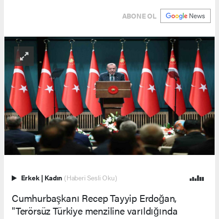
ABONE OL
Erkek
|
Kadın
(Haberi Sesli Oku)
Cumhurbaşkanı Recep Tayyip Erdoğan,
"Terörsüz Türkiye menziline varıldığında