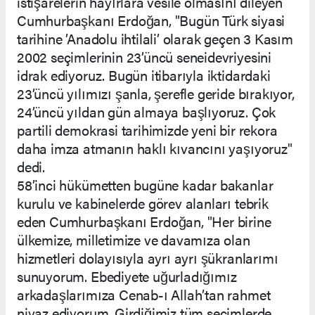
istişarelerin hayırlara vesile olmasını dileyen
Cumhurbaşkanı Erdoğan, "Bugün Türk siyasi
tarihine ’Anadolu ihtilali’ olarak geçen 3 Kasım
2002 seçimlerinin 23’üncü seneidevriyesini
idrak ediyoruz. Bugün itibarıyla iktidardaki
23’üncü yılımızı şanla, şerefle geride bırakıyor,
24’üncü yıldan gün almaya başlıyoruz. Çok
partili demokrasi tarihimizde yeni bir rekora
daha imza atmanın haklı kıvancını yaşıyoruz"
dedi.
58’inci hükümetten bugüne kadar bakanlar
kurulu ve kabinelerde görev alanları tebrik
eden Cumhurbaşkanı Erdoğan, "Her birine
ülkemize, milletimize ve davamıza olan
hizmetleri dolayısıyla ayrı ayrı şükranlarımı
sunuyorum. Ebediyete uğurladığımız
arkadaşlarımıza Cenab-ı Allah’tan rahmet
niyaz ediyorum. Girdiğimiz tüm seçimlerde