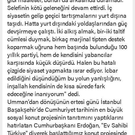
Selefinin kötü geleneğini devam ettirdi. İç
siyasetin gelip geçici tartışmalarını yurt dışına
taşıdı. Hatta yurt dışındaki yoldaşlarından güç
devşirmeye çalıştı. İki alkış almak, bir-iki taltif
cümlesi duymak, birkaç marjinal tipten destek
koparmak uğruna hem başında bulunduğu 100
yıllık partiyi, hem de kendisini yabancılar
karşısında küçük düşürdü. Halen bu hatalı
çizgide siyaset yapmakta ısrar ediyor. İcbar
edildiğini düşündüğüm bu yolun yanlışlığını,
inşallah kendisinin de kısa sürede fark
edeceğine inanıyorum" dedi.
Umman’dan dönüşünün ertesi günü İstanbul
Başakşehir’de Cumhuriyet tarihinin en büyük
sosyal konut projesinin tanıtımını yaptıklarını
hatırlatan Cumhurbaşkanı Erdoğan, "Ev Sahibi
Türkiye" diyerek başlattığımız konut projesinde