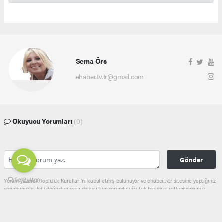
Sema Örs
ehaber.tv.tr@gmail.com
Okuyucu Yorumları
(0)
Gönder
Yorum yazarak Topluluk Kuralları’nı kabul etmiş bulunuyor ve ehaber.tv.tr sitesine yaptığınız
yorumunuzla ilgili doğrudan veya dolaylı tüm sorumluluğu tek başınıza üstleniyorsunuz.
Yazılan tüm yorumlardan site yönetimi hiçbir şekilde sorumlu tutulamaz.