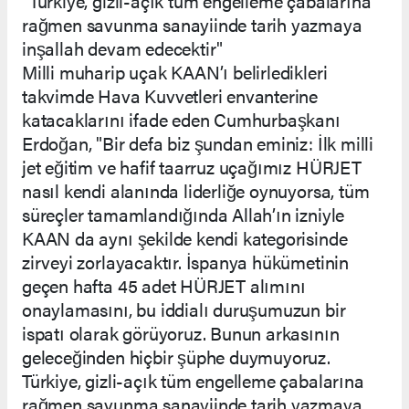
"Türkiye, gizli-açık tüm engelleme çabalarına
rağmen savunma sanayiinde tarih yazmaya
inşallah devam edecektir"
Milli muharip uçak KAAN’ı belirledikleri
takvimde Hava Kuvvetleri envanterine
katacaklarını ifade eden Cumhurbaşkanı
Erdoğan, "Bir defa biz şundan eminiz: İlk milli
jet eğitim ve hafif taarruz uçağımız HÜRJET
nasıl kendi alanında liderliğe oynuyorsa, tüm
süreçler tamamlandığında Allah’ın izniyle
KAAN da aynı şekilde kendi kategorisinde
zirveyi zorlayacaktır. İspanya hükümetinin
geçen hafta 45 adet HÜRJET alımını
onaylamasını, bu iddialı duruşumuzun bir
ispatı olarak görüyoruz. Bunun arkasının
geleceğinden hiçbir şüphe duymuyoruz.
Türkiye, gizli-açık tüm engelleme çabalarına
rağmen savunma sanayiinde tarih yazmaya