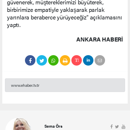
güvenerek, müştereklerimizi büyüterek,
birbirimize empatiyle yaklaşarak parlak
yarınlara beraberce yürüyeceğiz" açıklamasını
yaptı.
ANKARA HABERİ
www.ehaber.tv.tr
Sema Örs