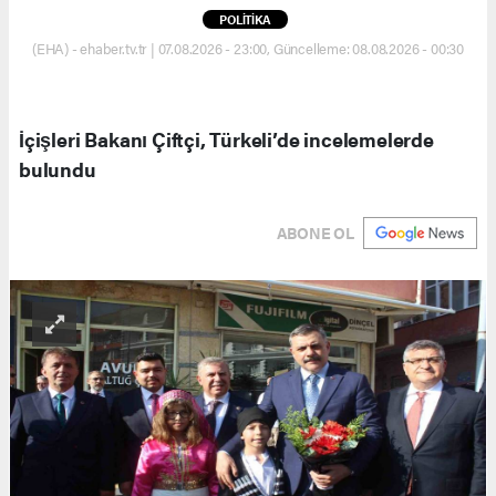
POLİTİKA
(EHA) - ehaber.tv.tr | 07.08.2026 - 23:00, Güncelleme: 08.08.2026 - 00:30
İçişleri Bakanı Çiftçi, Türkeli’de incelemelerde
bulundu
ABONE OL