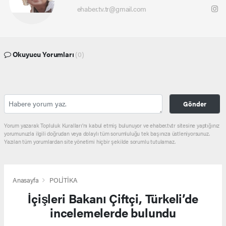
ehaber.tv.tr@gmail.com
Okuyucu Yorumları
(0)
Gönder
Yorum yazarak Topluluk Kuralları’nı kabul etmiş bulunuyor ve ehaber.tv.tr sitesine yaptığınız
yorumunuzla ilgili doğrudan veya dolaylı tüm sorumluluğu tek başınıza üstleniyorsunuz.
Yazılan tüm yorumlardan site yönetimi hiçbir şekilde sorumlu tutulamaz.
Anasayfa
POLİTİKA
İçişleri Bakanı Çiftçi, Türkeli’de
incelemelerde bulundu