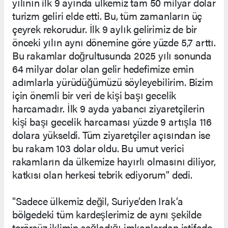
yılının ilk 9 ayında ülkemiz tam 50 milyar dolar
turizm geliri elde etti. Bu, tüm zamanların üç
çeyrek rekorudur. İlk 9 aylık gelirimiz de bir
önceki yılın aynı dönemine göre yüzde 5,7 arttı.
Bu rakamlar doğrultusunda 2025 yılı sonunda
64 milyar dolar olan gelir hedefimize emin
adımlarla yürüdüğümüzü söyleyebilirim. Bizim
için önemli bir veri de kişi başı gecelik
harcamadır. İlk 9 ayda yabancı ziyaretçilerin
kişi başı gecelik harcaması yüzde 9 artışla 116
dolara yükseldi. Tüm ziyaretçiler açısından ise
bu rakam 103 dolar oldu. Bu umut verici
rakamların da ülkemize hayırlı olmasını diliyor,
katkısı olan herkesi tebrik ediyorum" dedi.
"Sadece ülkemiz değil, Suriye’den Irak’a
bölgedeki tüm kardeşlerimiz de aynı şekilde
terörsüz iklimin sağladığı imkanlardan istifade