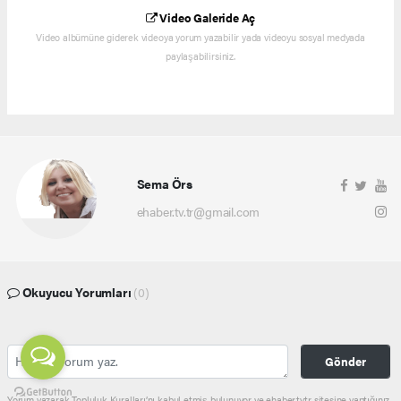
Video Galeride Aç
Video albümüne giderek videoya yorum yazabilir yada videoyu sosyal medyada
paylaşabilirsiniz.
Sema Örs
ehaber.tv.tr@gmail.com
Okuyucu Yorumları
(0)
Gönder
Yorum yazarak Topluluk Kuralları’nı kabul etmiş bulunuyor ve ehaber.tv.tr sitesine yaptığınız