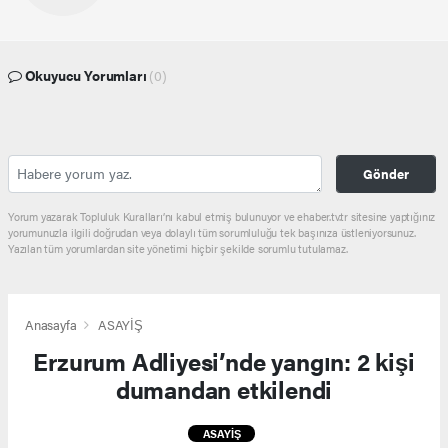
Okuyucu Yorumları
(0)
Gönder
Yorum yazarak Topluluk Kuralları’nı kabul etmiş bulunuyor ve ehaber.tv.tr sitesine yaptığınız
yorumunuzla ilgili doğrudan veya dolaylı tüm sorumluluğu tek başınıza üstleniyorsunuz.
Yazılan tüm yorumlardan site yönetimi hiçbir şekilde sorumlu tutulamaz.
Anasayfa
ASAYİŞ
Erzurum Adliyesi’nde yangın: 2 kişi
dumandan etkilendi
ASAYİŞ