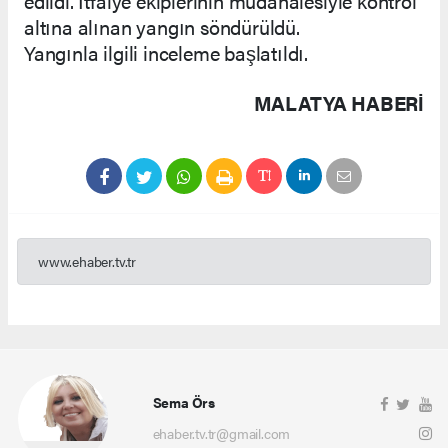
edildi. İtfaiye ekiplerinin müdahalesiyle kontrol
altına alınan yangın söndürüldü.
Yangınla ilgili inceleme başlatıldı.
MALATYA HABERİ
www.ehaber.tv.tr
Sema Örs
ehaber.tv.tr@gmail.com