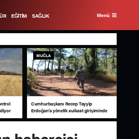
Menü
TÜR
EĞİTİM
SAĞLIK
MUĞLA
ontrol
Cumhurbaşkanı Recep Tayyip
ediyor
Erdoğan’a yönelik suikast girişiminde
bulunan ekipteki Burkay Karatepe;
Marmaris’te yer gösteriyor
ın habercisi