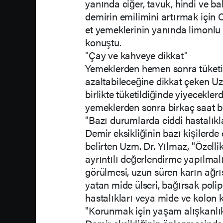
yanında ciğer, tavuk, hindi ve ba
demirin emilimini artırmak için C
et yemeklerinin yanında limonlu s
konuştu.
"Çay ve kahveye dikkat"
Yemeklerden hemen sonra tüketil
azaltabileceğine dikkat çeken Uz
birlikte tüketildiğinde yiyecekler
yemeklerden sonra birkaç saat be
"Bazı durumlarda ciddi hastalıkla
Demir eksikliğinin bazı kişilerde 
belirten Uzm. Dr. Yılmaz, "Özell
ayrıntılı değerlendirme yapılmal
görülmesi, uzun süren karın ağrısı
yatan mide ülseri, bağırsak polip
hastalıkları veya mide ve kolon k
"Korunmak için yaşam alışkanlık