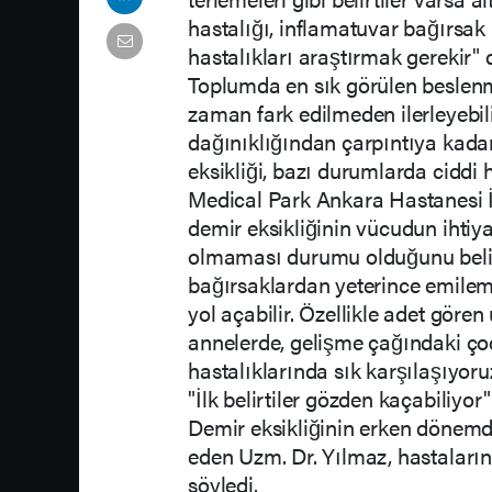
hastalığı, inflamatuvar bağırsak 
hastalıkları araştırmak gerekir" 
Toplumda en sık görülen beslenme 
zaman fark edilmeden ilerleyebili
dağınıklığından çarpıntıya kadar 
eksikliği, bazı durumlarda ciddi h
Medical Park Ankara Hastanesi İ
demir eksikliğinin vücudun ihti
olmaması durumu olduğunu belirt
bağırsaklardan yeterince emilem
yol açabilir. Özellikle adet gör
annelerde, gelişme çağındaki ço
hastalıklarında sık karşılaşıyoru
"İlk belirtiler gözden kaçabiliyor"
Demir eksikliğinin erken dönemde
eden Uzm. Dr. Yılmaz, hastaların
söyledi.