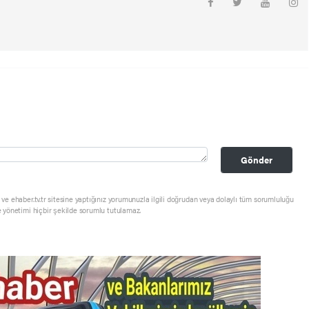
Gönder
ve ehaber.tv.tr sitesine yaptığınız yorumunuzla ilgili doğrudan veya dolaylı tüm sorumluluğu
e yönetimi hiçbir şekilde sorumlu tutulamaz.