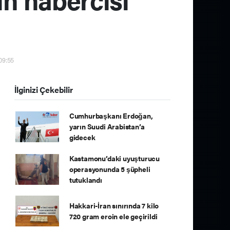
 09:55
İlginizi Çekebilir
Cumhurbaşkanı Erdoğan,
yarın Suudi Arabistan’a
gidecek
Kastamonu’daki uyuşturucu
operasyonunda 5 şüpheli
tutuklandı
Hakkari-İran sınırında 7 kilo
720 gram eroin ele geçirildi