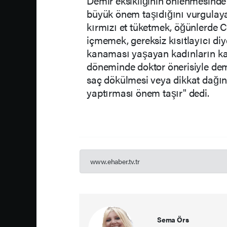
Demir eksikliğinin önlenmesinde
büyük önem taşıdığını vurgulaya
kırmızı et tüketmek, öğünlerde C
içmemek, gereksiz kısıtlayıcı di
kanaması yaşayan kadınların ka
döneminde doktor önerisiyle demir
saç dökülmesi veya dikkat dağınık
yaptırması önem taşır" dedi.
www.ehaber.tv.tr
Sema Örs