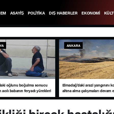
DEM
ASAYİŞ
POLİTİKA
DIŞ HABERLER
EKONOMİ
KÜL
YA
ANKARA
daki oğlunu boğulma sonucu
Elmadağ’daki arazi yangınını k
acılı babanın feryadı yürekleri
altına alma çalışmaları devam 
kliği birçok hastalığ