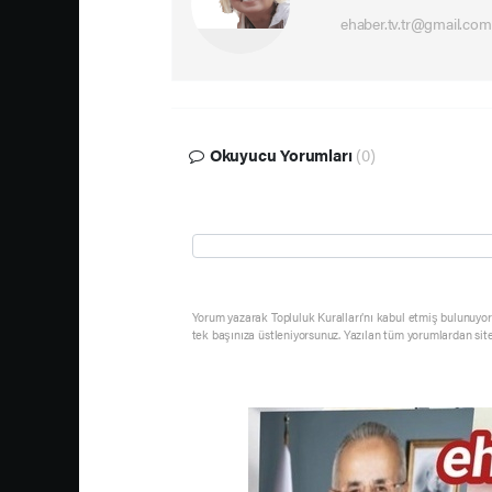
ehaber.tv.tr@gmail.com
Okuyucu Yorumları
(0)
Yorum yazarak Topluluk Kuralları’nı kabul etmiş bulunuyor 
tek başınıza üstleniyorsunuz. Yazılan tüm yorumlardan sit