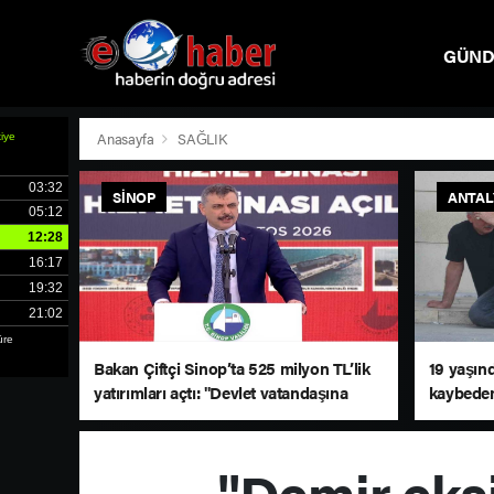
GÜN
SPOR
Anasayfa
SAĞLIK
SINOP
ANTAL
Bakan Çiftçi Sinop’ta 525 milyon TL’lik
19 yaşın
yatırımları açtı: "Devlet vatandaşına
kaybeden 
daha hızlı ulaşacak"
dağladı
"Demir eksi