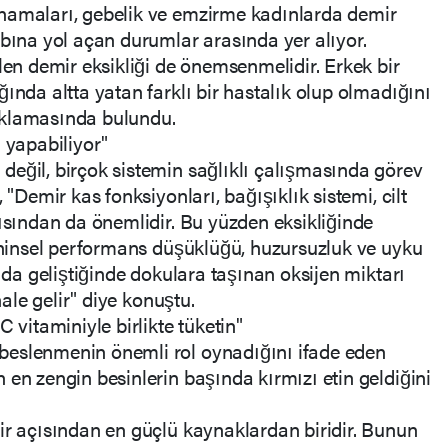
namaları, gebelik ve emzirme kadınlarda demir
ybına yol açan durumlar arasında yer alıyor.
len demir eksikliği de önemsenmelidir. Erkek bir
ında altta yatan farklı bir hastalık olup olmadığını
ıklamasında bulundu.
 yapabiliyor"
eğil, birçok sistemin sağlıklı çalışmasında görev
 "Demir kas fonksiyonları, bağışıklık sistemi, cilt
çısından da önemlidir. Bu yüzden eksikliğinde
zihinsel performans düşüklüğü, huzursuzluk ve uyku
k da geliştiğinde dokulara taşınan oksijen miktarı
hale gelir" diye konuştu.
 vitaminiyle birlikte tüketin"
beslenmenin önemli rol oynadığını ifade eden
 en zengin besinlerin başında kırmızı etin geldiğini
ir açısından en güçlü kaynaklardan biridir. Bunun