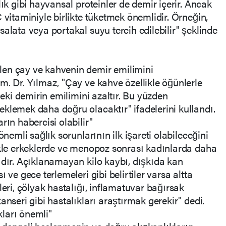
lık gibi hayvansal proteinler de demir içerir. Ancak
 vitaminiyle birlikte tüketmek önemlidir. Örneğin,
alata veya portakal suyu tercih edilebilir" şeklinde
en çay ve kahvenin demir emilimini
m. Dr. Yılmaz, "Çay ve kahve özellikle öğünlerle
deki demirin emilimini azaltır. Bu yüzden
klemek daha doğru olacaktır" ifadelerini kullandı.
rın habercisi olabilir"
önemli sağlık sorunlarının ilk işareti olabileceğini
ikle erkeklerde ve menopoz sonrası kadınlarda daha
ıdır. Açıklanamayan kilo kaybı, dışkıda kan
 ve gece terlemeleri gibi belirtiler varsa altta
leri, çölyak hastalığı, inflamatuvar bağırsak
anseri gibi hastalıkları araştırmak gerekir" dedi.
ları önemli"