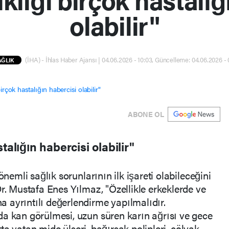
olabilir"
(İHA) - İhlas Haber Ajansı | 04.06.2026 - 10:03, Güncelleme: 04.06.2026 -
AĞLIK
ABONE OL
talığın habercisi olabilir"
önemli sağlık sorunlarının ilk işareti olabileceğini
r. Mustafa Enes Yılmaz, "Özellikle erkeklerde ve
 ayrıntılı değerlendirme yapılmalıdır.
da kan görülmesi, uzun süren karın ağrısı ve gece
ltta yatan mide ülseri, bağırsak polipleri, çölyak