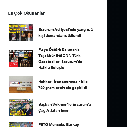
En Çok Okunanlar
Erzurum Adliyesi’nde yangın: 2
kişi dumandan etkilendi
Fulya Öztürk Sekmen’e
Teşekkür Etti CNN Türk
Gazetecileri Erzurum’da
Halkla Buluştu
Hakkari-İran sınırında 7 kilo
720 gram eroin ele geçirildi
Başkan Sekmen’le Erzurum’a
Çağ Atlatan Eser
FETÖ Mensubu Burkay