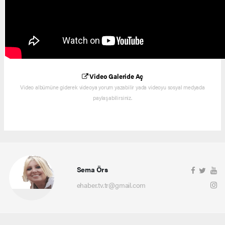
Video Galeride Aç
Video albümüne giderek videoya yorum yazabilir yada videoyu sosyal medyada
paylaşabilirsiniz.
Sema Örs
ehaber.tv.tr@gmail.com