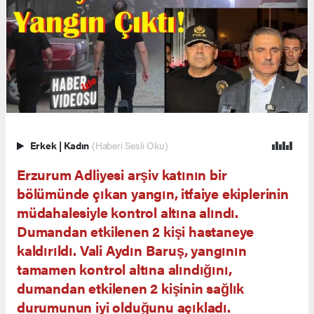
Erkek
|
Kadın
(Haberi Sesli Oku)
Erzurum Adliyesi arşiv katının bir
bölümünde çıkan yangın, itfaiye ekiplerinin
müdahalesiyle kontrol altına alındı.
Dumandan etkilenen 2 kişi hastaneye
kaldırıldı. Vali Aydın Baruş, yangının
tamamen kontrol altına alındığını,
dumandan etkilenen 2 kişinin sağlık
durumunun iyi olduğunu açıkladı.