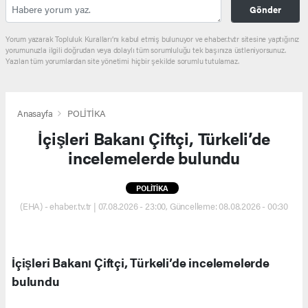
Gönder
Yorum yazarak Topluluk Kuralları’nı kabul etmiş bulunuyor ve ehaber.tv.tr sitesine yaptığınız
yorumunuzla ilgili doğrudan veya dolaylı tüm sorumluluğu tek başınıza üstleniyorsunuz.
Yazılan tüm yorumlardan site yönetimi hiçbir şekilde sorumlu tutulamaz.
Anasayfa
POLİTİKA
İçişleri Bakanı Çiftçi, Türkeli’de
incelemelerde bulundu
POLİTİKA
(EHA) - ehaber.tv.tr | 07.08.2026 - 23:00, Güncelleme: 08.08.2026 - 00:30
İçişleri Bakanı Çiftçi, Türkeli’de incelemelerde
bulundu