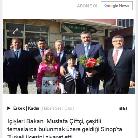
ABONE OL
Erkek
|
Kadın
(Haberi Sesli Oku)
İçişleri Bakanı Mustafa Çiftçi, çeşitli
temaslarda bulunmak üzere geldiği Sinop’ta
Türkeli ilçesini ziyaret etti.