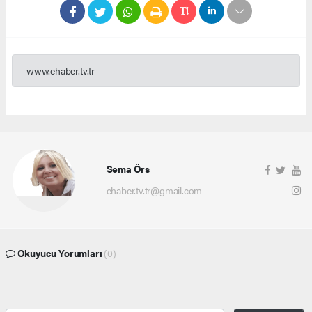
www.ehaber.tv.tr
Sema Örs
ehaber.tv.tr@gmail.com
Okuyucu Yorumları
(0)