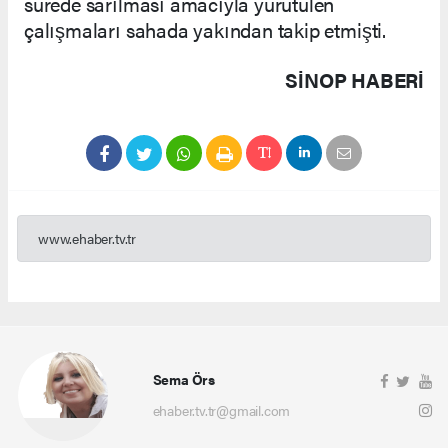
sürede sarılması amacıyla yürütülen
çalışmaları sahada yakından takip etmişti.
SINOP HABERİ
www.ehaber.tv.tr
Sema Örs
ehaber.tv.tr@gmail.com