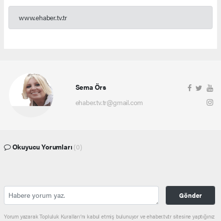
www.ehaber.tv.tr
Sema Örs
ehaber.tv.tr@gmail.com
Okuyucu Yorumları
(0)
Gönder
Yorum yazarak Topluluk Kuralları’nı kabul etmiş bulunuyor ve ehaber.tv.tr sitesine yaptığınız