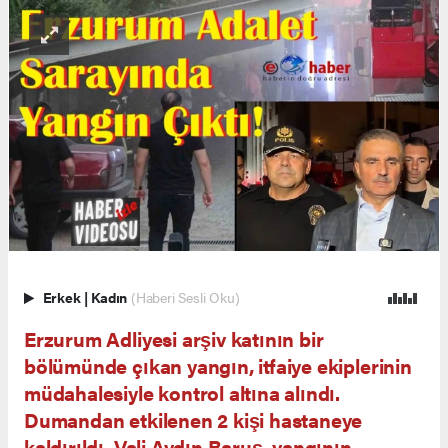
Erkek
|
Kadın
(Haberi Sesli Oku)
Erzurum Adliyesi arşiv katının bir
bölümünde çıkan yangın, itfaiye ekiplerinin
müdahalesiyle kontrol altına alındı.
Dumandan etkilenen 2 kişi hastaneye
kaldırıldı. Vali Aydın Baruş, yangının