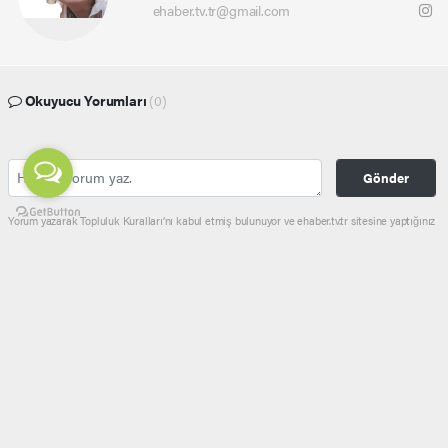
ehaber.tv.tr@gmail.com
Okuyucu Yorumları
(0)
Gönder
Yorum yazarak Topluluk Kuralları’nı kabul etmiş bulunuyor ve ehaber.tv.tr sitesine yaptığınız
yorumunuzla ilgili doğrudan veya dolaylı tüm sorumluluğu tek başınıza üstleniyorsunuz.
Yazılan tüm yorumlardan site yönetimi hiçbir şekilde sorumlu tutulamaz.
haber paketi
haber scripti
haber yazılımı
Tüm hakları saklı tutulmaktadır.Copyright 2026©
Haber Yazılımı:
Web Aksiyon ®