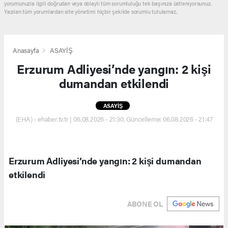
yorumunuzla ilgili doğrudan veya dolaylı tüm sorumluluğu tek başınıza üstleniyorsunuz.
Yazılan tüm yorumlardan site yönetimi hiçbir şekilde sorumlu tutulamaz.
Anasayfa
ASAYİŞ
Erzurum Adliyesi’nde yangın: 2 kişi
dumandan etkilendi
ASAYİŞ
(EHA) - ehaber.tv.tr | 06.08.2026 - 21:30, Güncelleme: 06.08.2026 - 21:47
Erzurum Adliyesi’nde yangın: 2 kişi dumandan
etkilendi
ABONE OL