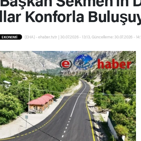
llar Konforla Buluşu
(EHA) - ehaber.tv.tr | 30.07.2026 - 13:13, Güncelleme: 30.07.2026 - 14:
EKONOMİ