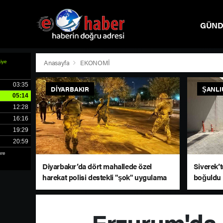
GÜN
SPOR
Anasayfa
EKONOMİ
DIYARBAKIR
ŞANLI
Diyarbakır’da dört mahallede özel
Siverek’t
harekat polisi destekli "şok" uygulama
boğuldu
Erzurum'da