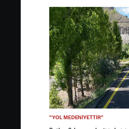
“YOL MEDENİYETTİR”