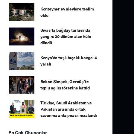
Konteyner ev alevlere teslim
oldu
Sivas’ta buğday tarlasında
yangın: 20 dönüm alan küle
döndü
Konya’da taşlı bıçaklı kavga: 4
yaralı
Bakan Şimşek, Gercüş’te
toplu açılış törenine katıldı
Türkiye, Suudi Arabistan ve
Pakistan arasında ortak
savunma anlaşması imzalandı
En Çok Okunanlar