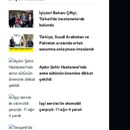
İçişleri Bakanı Çiftçi,
Türkeli’de incelemelerde
bulundu
Türkiye, Suudi Arabistan ve
Pakistan arasında ortak
savunma anlaşması imzalandı
Aydın Şehir Hastanesi’nde
anne sütünün önemine dikkat
çekildi
İşçi servisi ile otomobil
çarpıştı: 1’i ağır 4 yaralı