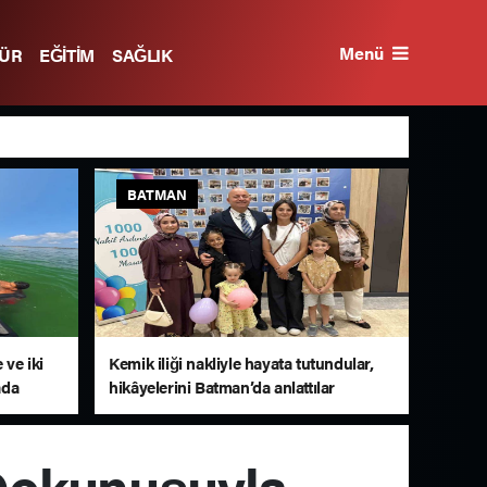
Menü
TÜR
EĞİTİM
SAĞLIK
BATMAN
 ve iki
Kemik iliği nakliyle hayata tutundular,
ada
hikâyelerini Batman’da anlattılar
Dokunuşuyla