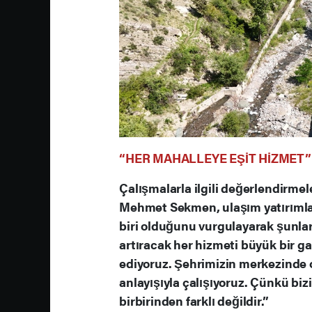
“HER MAHALLEYE EŞİT HİZMET”
Çalışmalarla ilgili değerlendirm
Mehmet Sekmen, ulaşım yatırımlar
biri olduğunu vurgulayarak şunlar
artıracak her hizmeti büyük bir g
ediyoruz. Şehrimizin merkezinde 
anlayışıyla çalışıyoruz. Çünkü biz
birbirinden farklı değildir.”