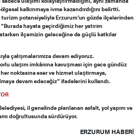
n sadece ulaşımı kolaylaştırmadığını, aynı zamanda
ölgesel kalkınmaya ivme kazandırdığını belirtti.
e turizm potansiyeliyle Erzurum’un gözde ilçelerinden
 “Burada hayata geçirdiğimiz her yatırım
tarken ilçemizin geleceğine de güçlü katkılar
şıyla çalışmalarımıza devam ediyoruz.
forlu ulaşım imkânına kavuşması için gece gündüz
her noktasına eser ve hizmet ulaştırmaya,
lmaya devam edeceğiz” ifadelerini kullandı.
YOR
ediyesi, il genelinde planlanan asfalt, yol yapım ve
ramı doğrultusunda sürdürüyor.
ERZURUM HABERİ