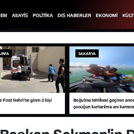
DEM
ASAYİŞ
POLİTİKA
DIŞ HABERLER
EKONOMİ
KÜL
URFA
SAKARYA
e Fırat Nehri’ne giren 2 kişi
Boğulma tehlikesi geçiren anne
çocuğun kurtarılma anı kamer
 Başkan Sekmen'in 