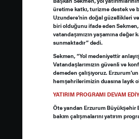
Başkan Sekmen, yol yatırımlarını
üretime katkı, turizme destek ve b
Uzundere’nin doğal güzellikleri v
biri olduğunu ifade eden Sekmen,
vatandaşımızın yaşamına değer ka
sunmaktadır” dedi.
Sekmen, “Yol medeniyettir anlayı
Vatandaşlarımızın güvenli ve kon
demeden çalışıyoruz. Erzurum’un 
hemşehrilerimizin duasına layık o
YATIRIM PROGRAMI DEVAM EDİ
Öte yandan Erzurum Büyükşehir Bel
bakım çalışmalarını yatırım prog