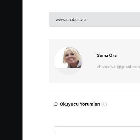
www.ehaber.tv.tr
Sema Örs
ehaber.tv.tr@gmail.com
Okuyucu Yorumları
(0)