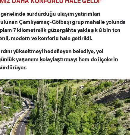
MIZ DAHA KONFORLU HALE GELDİ”
 genelinde sürdürdüğü ulaşım yatırımları
bulunan Çamlıyamaç-Gölbaşı grup mahalle yolunda
oplam 7 kilometrelik güzergâhta yaklaşık 8 bin ton
enli, modern ve konforlu hale getirildi.
rdını yükseltmeyi hedefleyen belediye, yol
günlük yaşamını kolaylaştırmayı hem de ilçelerin
sürdürüyor.