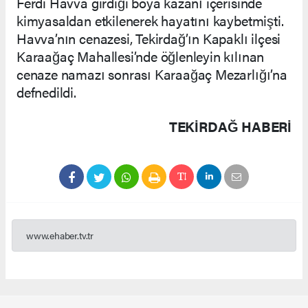
Ferdi Havva girdiği boya kazanı içerisinde
kimyasaldan etkilenerek hayatını kaybetmişti.
Havva’nın cenazesi, Tekirdağ’ın Kapaklı ilçesi
Karaağaç Mahallesi’nde öğlenleyin kılınan
cenaze namazı sonrası Karaağaç Mezarlığı’na
defnedildi.
TEKIRDAĞ HABERİ
www.ehaber.tv.tr