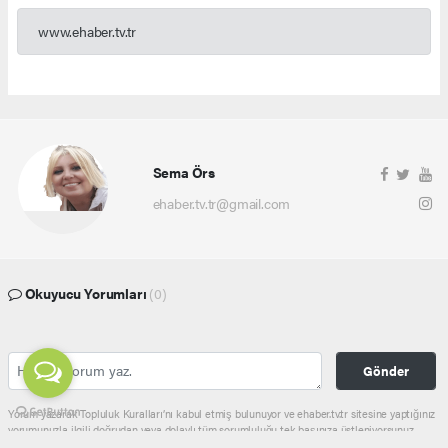
www.ehaber.tv.tr
Sema Örs
ehaber.tv.tr@gmail.com
Okuyucu Yorumları
(0)
Gönder
Yorum yazarak Topluluk Kuralları’nı kabul etmiş bulunuyor ve ehaber.tv.tr sitesine yaptığınız
yorumunuzla ilgili doğrudan veya dolaylı tüm sorumluluğu tek başınıza üstleniyorsunuz.
Yazılan tüm yorumlardan site yönetimi hiçbir şekilde sorumlu tutulamaz.