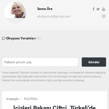
Sema Örs
ehaber.tv.tr@gmail.com
Okuyucu Yorumları
(0)
Gönder
Yorum yazarak Topluluk Kuralları’nı kabul etmiş bulunuyor ve ehaber.tv.tr sitesine yaptığınız
yorumunuzla ilgili doğrudan veya dolaylı tüm sorumluluğu tek başınıza üstleniyorsunuz.
Yazılan tüm yorumlardan site yönetimi hiçbir şekilde sorumlu tutulamaz.
Anasayfa
POLİTİKA
İçişleri Bakanı Çiftçi, Türkeli’de