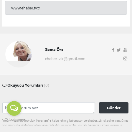
www.ehaber.tv.tr
Sema Örs
ehaber.tv.tr@gmail.com
Okuyucu Yorumları
(0)
Gönder
Yorum yazarak Topluluk Kuralları’nı kabul etmiş bulunuyor ve ehaber.tv.tr sitesine yaptığınız
yorumunuzla ilgili doğrudan veya dolaylı tüm sorumluluğu tek başınıza üstleniyorsunuz.
Yazılan tüm yorumlardan site yönetimi hiçbir şekilde sorumlu tutulamaz.