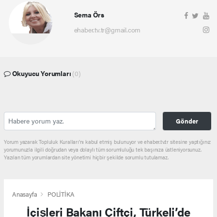
Sema Örs
ehaber.tv.tr@gmail.com
Okuyucu Yorumları
(0)
Gönder
Yorum yazarak Topluluk Kuralları’nı kabul etmiş bulunuyor ve ehaber.tv.tr sitesine yaptığınız
yorumunuzla ilgili doğrudan veya dolaylı tüm sorumluluğu tek başınıza üstleniyorsunuz.
Yazılan tüm yorumlardan site yönetimi hiçbir şekilde sorumlu tutulamaz.
Anasayfa
POLİTİKA
İçişleri Bakanı Çiftçi, Türkeli’de