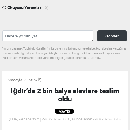
Okuyucu Yorumları
(0)
Gönder
Yorum yazarak Topluluk Kuralları’nı kabul etmiş bulunuyor ve ehaber.tv.tr sitesine yaptığınız
yorumunuzla ilgili doğrudan veya dolaylı tüm sorumluluğu tek başınıza üstleniyorsunuz.
Yazılan tüm yorumlardan site yönetimi hiçbir şekilde sorumlu tutulamaz.
Anasayfa
ASAYİŞ
Iğdır’da 2 bin balya alevlere teslim
oldu
ASAYİŞ
(EHA) - ehaber.tv.tr | 29.07.2026 - 03:30, Güncelleme: 29.07.2026 - 05:08