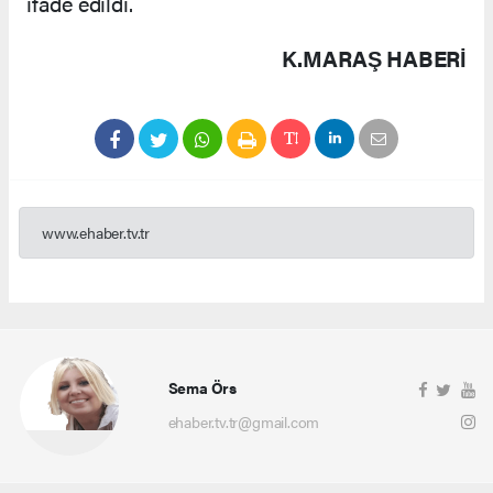
ifade edildi.
K.MARAŞ HABERİ
www.ehaber.tv.tr
Sema Örs
ehaber.tv.tr@gmail.com