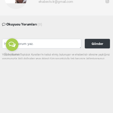
ehaber.tv.tr@gmail.com
Okuyucu Yorumları
(0)
Gönder
Yorum yazarak Topluluk Kuralları’nı kabul etmiş bulunuyor ve ehaber.tv.tr sitesine yaptığınız
yorumunuzla ilgili doğrudan veya dolaylı tüm sorumluluğu tek başınıza üstleniyorsunuz.
Yazılan tüm yorumlardan site yönetimi hiçbir şekilde sorumlu tutulamaz.
haber paketi
haber scripti
haber yazılımı
Tüm hakları saklı tutulmaktadır.Copyright 2026©
Haber Yazılımı:
Web Aksiyon ®