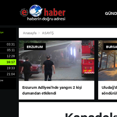
GÜN
SPOR
Anasayfa
ASAYİŞ
ERZURUM
BURS
Erzurum Adliyesi’nde yangın: 2 kişi
Uludağ’d
dumandan etkilendi
söndürü
Kapadoky