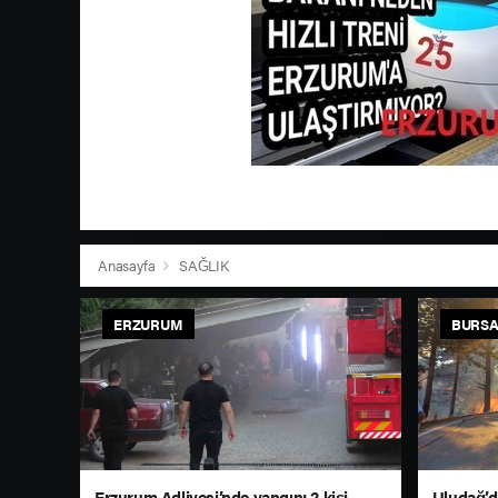
Anasayfa
SAĞLIK
ERZURUM
BURS
Erzurum Adliyesi’nde yangın: 2 kişi
Uludağ’d