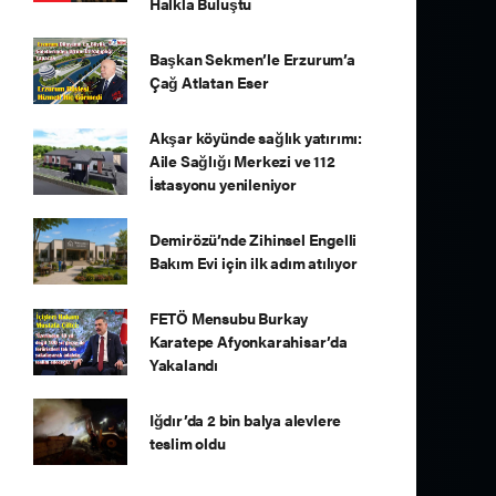
Halkla Buluştu
Başkan Sekmen’le Erzurum’a
Çağ Atlatan Eser
Akşar köyünde sağlık yatırımı:
Aile Sağlığı Merkezi ve 112
İstasyonu yenileniyor
Demirözü’nde Zihinsel Engelli
Bakım Evi için ilk adım atılıyor
FETÖ Mensubu Burkay
Karatepe Afyonkarahisar’da
Yakalandı
Iğdır’da 2 bin balya alevlere
teslim oldu