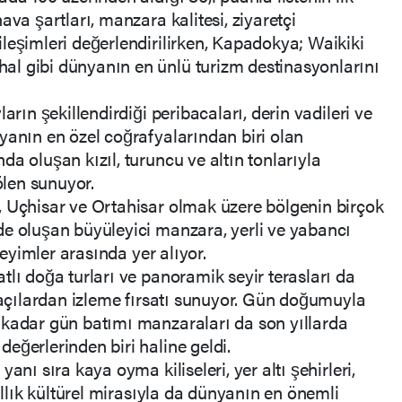
ava şartları, manzara kalitesi, ziyaretçi
leşimleri değerlendirilirken, Kapadokya; Waikiki
l gibi dünyanın en ünlü turizm destinasyonlarını
arın şekillendirdiği peribacaları, derin vadileri ve
yanın en özel coğrafyalarından biri olan
a oluşan kızıl, turuncu ve altın tonlarıyla
ölen sunuyor.
, Uçhisar ve Ortahisar olmak üzere bölgenin birçok
de oluşan büyüleyici manzara, yerli ve yabancı
eneyimler arasında yer alıyor.
tlı doğa turları ve panoramik seyir terasları da
ı açılardan izleme fırsatı sunuyor. Gün doğumuyla
 kadar gün batımı manzaraları da son yıllarda
eğerlerinden biri haline geldi.
anı sıra kaya oyma kiliseleri, yer altı şehirleri,
yıllık kültürel mirasıyla da dünyanın en önemli