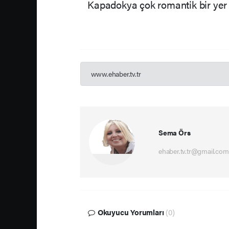
Kapadokya çok romantik bir yer ve
www.ehaber.tv.tr
Sema Örs
ehaber.tv.tr@gmail.com
Okuyucu Yorumları
(0)