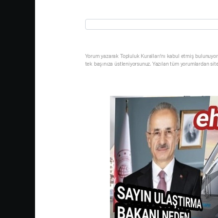
Yorum yazarak Topluluk Kuralları’nı kabul etmiş bulunuyor 
tek başınıza üstleniyorsunuz. Yazılan tüm yorumlardan sit