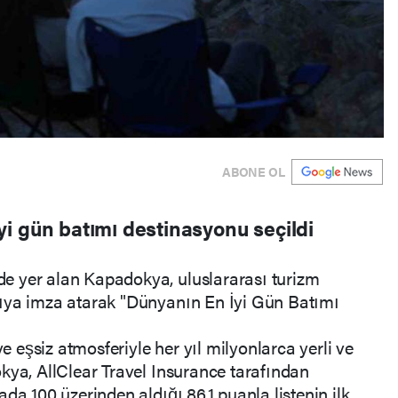
ABONE OL
i gün batımı destinasyonu seçildi
e yer alan Kapadokya, uluslararası turizm
ıya imza atarak "Dünyanın En İyi Gün Batımı
ve eşsiz atmosferiyle her yıl milyonlarca yerli ve
kya, AllClear Travel Insurance tarafından
da 100 üzerinden aldığı 86,1 puanla listenin ilk