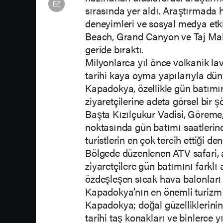
sırasında yer aldı. Araştırmada h
deneyimleri ve sosyal medya etki
Beach, Grand Canyon ve Taj Maha
geride bıraktı.
Milyonlarca yıl önce volkanik lavl
tarihi kaya oyma yapılarıyla dün
Kapadokya, özellikle gün batımınd
ziyaretçilerine adeta görsel bir ş
Başta Kızılçukur Vadisi, Göreme
noktasında gün batımı saatlerin
turistlerin en çok tercih ettiği d
Bölgede düzenlenen ATV safari, a
ziyaretçilere gün batımını farkl
özdeşleşen sıcak hava balonları
Kapadokya’nın en önemli turizm d
Kapadokya; doğal güzelliklerinin y
tarihi taş konakları ve binlerce 