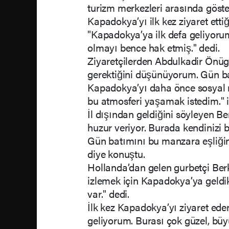
turizm merkezleri arasında göster
Kapadokya’yı ilk kez ziyaret etti
"Kapadokya’ya ilk defa geliyoru
olmayı bence hak etmiş." dedi.
Ziyaretçilerden Abdulkadir Önüg
gerektiğini düşünüyorum. Gün ba
Kapadokya’yı daha önce sosyal
bu atmosferi yaşamak istedim." if
İl dışından geldiğini söyleyen B
huzur veriyor. Burada kendinizi
Gün batımını bu manzara eşliğin
diye konuştu.
Hollanda’dan gelen gurbetçi Ber
izlemek için Kapadokya’ya geldik
var." dedi.
İlk kez Kapadokya’yı ziyaret eden
geliyorum. Burası çok güzel, büy