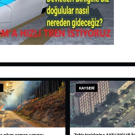
A
KAYSERI
a çıkan orman yangını
Zehir tacirlerine AKSUNGUR İ