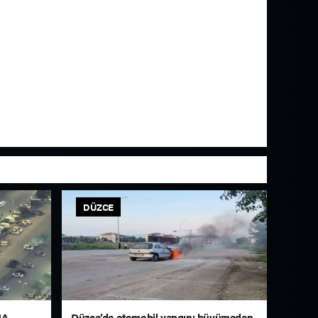
DÜZCE
HA
Düzce’de otomobil yangını büyümeden