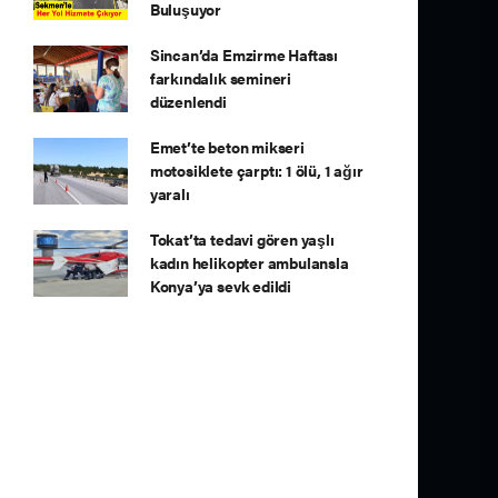
Buluşuyor
Sincan’da Emzirme Haftası
farkındalık semineri
düzenlendi
Emet’te beton mikseri
motosiklete çarptı: 1 ölü, 1 ağır
yaralı
Tokat’ta tedavi gören yaşlı
kadın helikopter ambulansla
Konya’ya sevk edildi