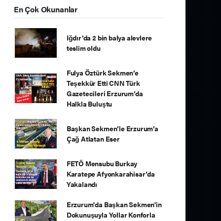
En Çok Okunanlar
Iğdır’da 2 bin balya alevlere
teslim oldu
Fulya Öztürk Sekmen’e
Teşekkür Etti CNN Türk
Gazetecileri Erzurum’da
Halkla Buluştu
Başkan Sekmen’le Erzurum’a
Çağ Atlatan Eser
FETÖ Mensubu Burkay
Karatepe Afyonkarahisar’da
Yakalandı
Erzurum'da Başkan Sekmen'in
Dokunuşuyla Yollar Konforla