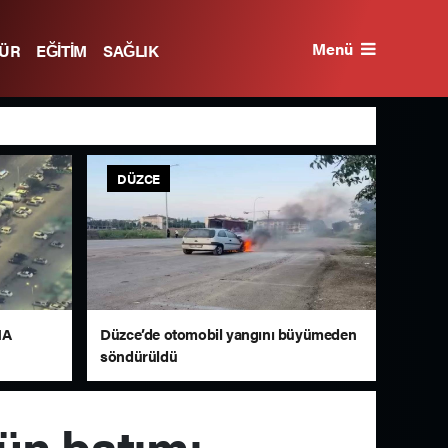
Menü
TÜR
EĞİTİM
SAĞLIK
DÜZCE
HA
Düzce’de otomobil yangını büyümeden
söndürüldü
ün batımı