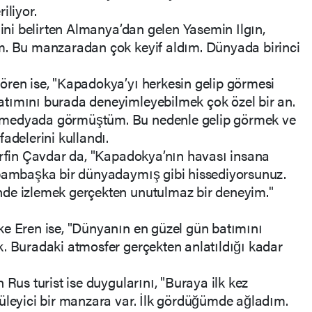
iliyor.
ğini belirten Almanya’dan gelen Yasemin Ilgın,
m. Bu manzaradan çok keyif aldım. Dünyada birinci
ören ise, "Kapadokya’yı herkesin gelip görmesi
tımını burada deneyimleyebilmek çok özel bir an.
 medyada görmüştüm. Bu nedenle gelip görmek ve
adelerini kullandı.
erfin Çavdar da, "Kapadokya’nın havası insana
 bambaşka bir dünyadaymış gibi hissediyorsunuz.
de izlemek gerçekten unutulmaz bir deneyim."
ke Eren ise, "Dünyanın en güzel gün batımını
. Buradaki atmosfer gerçekten anlatıldığı kadar
 Rus turist ise duygularını, "Buraya ilk kez
üleyici bir manzara var. İlk gördüğümde ağladım.