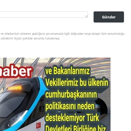
Gönder
ve ehaber.tv.tr sitesine yaptığınız yorumunuzla ilgili doğrudan veya dolaylı tüm sorumluluğu
e yönetimi hiçbir şekilde sorumlu tutulamaz.