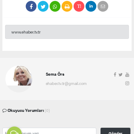
www.ehaber.tv.tr
Sema Örs
ehaber.tv.tr@gmail.com
Okuyucu Yorumları
(0)
Gönder