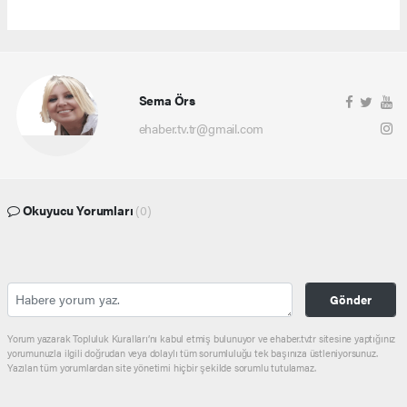
Sema Örs
ehaber.tv.tr@gmail.com
Okuyucu Yorumları
(0)
Gönder
Yorum yazarak Topluluk Kuralları’nı kabul etmiş bulunuyor ve ehaber.tv.tr sitesine yaptığınız
yorumunuzla ilgili doğrudan veya dolaylı tüm sorumluluğu tek başınıza üstleniyorsunuz.
Yazılan tüm yorumlardan site yönetimi hiçbir şekilde sorumlu tutulamaz.