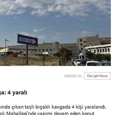
ABONE OL
a: 4 yaralı
sında çıkan taşlı bıçaklı kavgada 4 kişi yaralandı.
dıçlı Mahallesi’nde yapımı devam eden konut