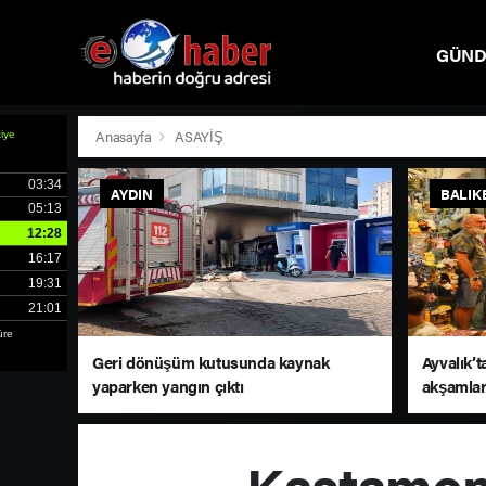
GÜN
SPOR
Anasayfa
ASAYİŞ
AYDIN
BALIK
Geri dönüşüm kutusunda kaynak
Ayvalık’t
yaparken yangın çıktı
akşamlar
Kastamonu