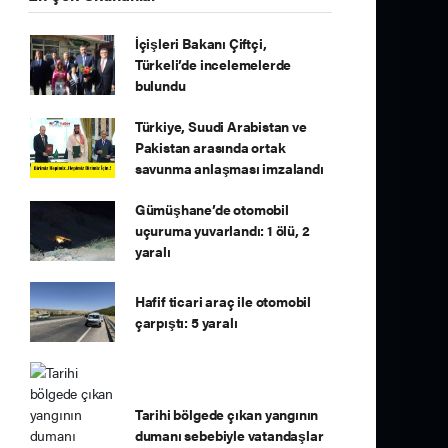
İçişleri Bakanı Çiftçi,
Türkeli’de incelemelerde
bulundu
Türkiye, Suudi Arabistan ve
Pakistan arasında ortak
savunma anlaşması imzalandı
Gümüşhane’de otomobil
uçuruma yuvarlandı: 1 ölü, 2
yaralı
Hafif ticari araç ile otomobil
çarpıştı: 5 yaralı
Tarihi bölgede çıkan yangının
dumanı sebebiyle vatandaşlar