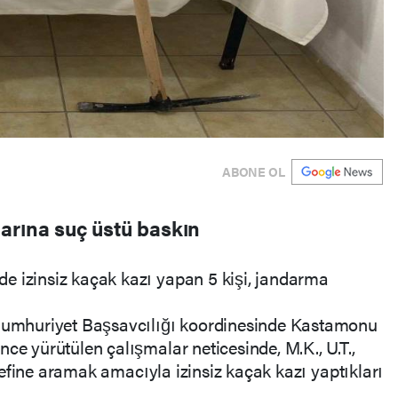
ABONE OL
arına suç üstü baskın
e izinsiz kaçak kazı yapan 5 kişi, jandarma
 Cumhuriyet Başsavcılığı koordinesinde Kastamonu
ce yürütülen çalışmalar neticesinde, M.K., U.T.,
, define aramak amacıyla izinsiz kaçak kazı yaptıkları