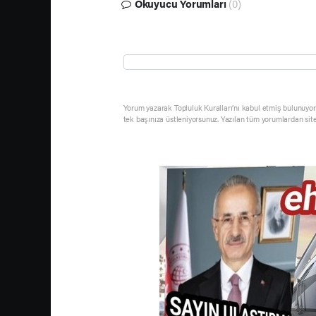
Okuyucu Yorumları
(0)
Yorum yazarak Topluluk Kuralları’nı kabul etmiş bulunuyor 
tek başınıza üstleniyorsunuz. Yazılan tüm yorumlardan sit