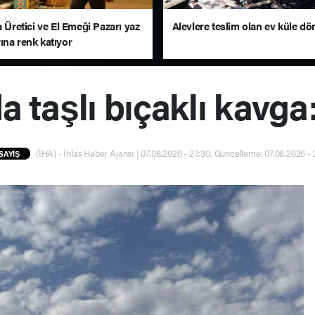
a Üretici ve El Emeği Pazarı yaz
Alevlere teslim olan ev küle d
ına renk katıyor
 taşlı bıçaklı kavga:
(İHA) - İhlas Haber Ajansı | 07.08.2026 - 23:30, Güncelleme: 07.08.2026 - 
SAYİŞ