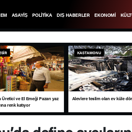
DEM
ASAYİŞ
POLİTİKA
DIŞ HABERLER
EKONOMİ
KÜL
ESIR
KASTAMONU
a Üretici ve El Emeği Pazarı yaz
Alevlere teslim olan ev küle d
ına renk katıyor
’da define avcıların