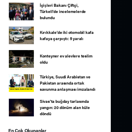
İçişleri Bakanı Çiftçi,
Türkeli’de incelemelerde
bulundu
Kırıkkale’de iki otomobil kafa
kafaya çarpıştı: 5 yaralı
Konteyner ev alevlere teslim
oldu
Türkiye, Suudi Arabistan ve
Pakistan arasında ortak
savunma anlaşması imzalandı
Sivas’ta buğday tarlasında
yangın: 20 dönüm alan küle
döndü
En Çok Okunanlar