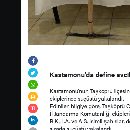
Kastamonu’da define avcıl
Kastamonu’nun Taşköprü ilçesind
ekiplerince suçüstü yakalandı.
Edinilen bilgiye göre, Taşköprü
İl Jandarma Komutanlığı ekiplerin
B.K., İ.A. ve A.S. isimli şahıslar
sırada suçüstü yakalandı.