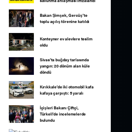
savunma anlaşması imzalandı
Bakan Şimşek, Gercüş’te
toplu açılış törenine katıldı
Konteyner ev alevlere teslim
oldu
Sivas’ta buğday tarlasında
yangın: 20 dönüm alan küle
döndü
Kırıkkale’de iki otomobil kafa
kafaya çarpıştı: 5 yaralı
İçişleri Bakanı Çiftçi,
Türkeli’de incelemelerde
bulundu