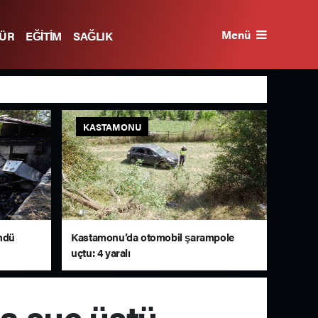
Menü
TÜR
EĞİTİM
SAĞLIK
KASTAMONU
öndü
Kastamonu’da otomobil şarampole
uçtu: 4 yaralı
a suç üstü