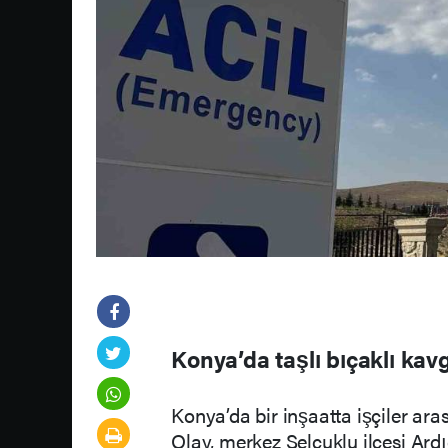
Konya’da taşlı bıçaklı kavg
Konya’da bir inşaatta işçiler ara
Olay, merkez Selçuklu ilçesi Ar