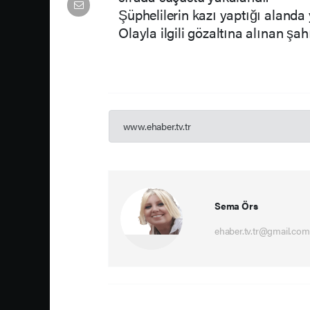
Şüphelilerin kazı yaptığı alanda 
Olayla ilgili gözaltına alınan şah
www.ehaber.tv.tr
Sema Örs
ehaber.tv.tr@gmail.com