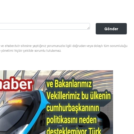
Gönder
ve ehaber.tv.tr sitesine yaptığınız yorumunuzla ilgili doğrudan veya dolaylı tüm sorumluluğu
e yönetimi hiçbir şekilde sorumlu tutulamaz.