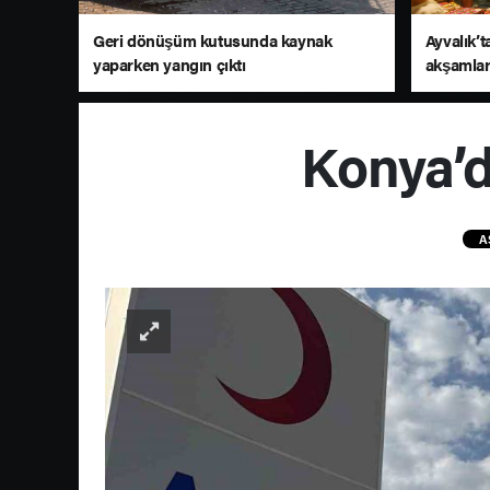
Geri dönüşüm kutusunda kaynak
Ayvalık’t
yaparken yangın çıktı
akşamlar
Konya’da
A