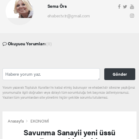
Sema Örs
ehaber.tv.tr@gmail.com
Okuyucu Yorumları
(0)
Gönder
Yorum yazarak Topluluk Kuralları’nı kabul etmiş bulunuyor ve ehaber.tv.tr sitesine yaptığınız
yorumunuzla ilgili doğrudan veya dolaylı tüm sorumluluğu tek başınıza üstleniyorsunuz.
Yazılan tüm yorumlardan site yönetimi hiçbir şekilde sorumlu tutulamaz.
Anasayfa
EKONOMİ
Savunma Sanayii yeni üssü