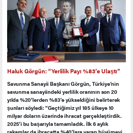
Haluk Görgün: “Yerlilik Payı %83’e Ulaştı”
Savunma Sanayii Başkanı Görgün, Türkiye’nin
savunma sanayiindeki yerlilik oranının son 20
yılda %20’lerden %83’e yükseldiğini belirterek
şunları söyledi: “Geçtiğimiz yıl 185 ülkeye 10
milyar doların üzerinde ihracat gerçekleştirdik.
2025’i bu başarıyla tamamladık. İlk 6 aylık
rakamlar da ihracatta %40’lara varan büyümeyi