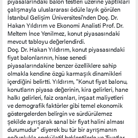
piyasalarındaki balon testleri üzerine yaptıkları
çalışmayla uluslararası ödüle layık görülen
İstanbul Gelişim Üniversitesi’nden Doç. Dr.
Hakan Yıldırım ve Ekonomi Analisti Prof. Dr.
Meltem İnce Yenilmez, konut piyasasındaki
mevcut tabloyu değerlendirdi.
Doç. Dr. Hakan Yıldırım, konut piyasasındaki
fiyat balonlarının, hisse senedi
piyasalarındakine benzer özelliklere sahip
olmakla kendine özgü karmaşık dinamikleri
içerdiğini belirtti. Yıldırım, "Konut fiyat balonu,
konutların piyasa değerinin, kira gelirleri, hane
halkı gelirleri, faiz oranları, inşaat maliyetleri
ve demografik faktörler gibi temel ekonomik
göstergelerden belirgin ve sürdürülemez
şekilde ayrışarak sanal bir fiyat halini alması
durumudur" diyerek bu tür bir ayrışmanın
çoğunlukla spekülatif beklentilerle ve ‘fiyatlar