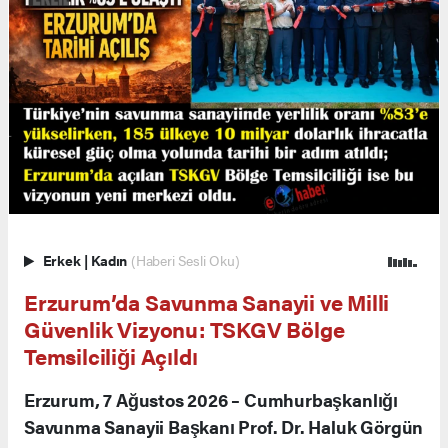
Erkek
|
Kadın
(Haberi Sesli Oku)
Erzurum’da Savunma Sanayii ve Milli
Güvenlik Vizyonu: TSKGV Bölge
Temsilciliği Açıldı
Erzurum, 7 Ağustos 2026 – Cumhurbaşkanlığı
Savunma Sanayii Başkanı Prof. Dr. Haluk Görgün