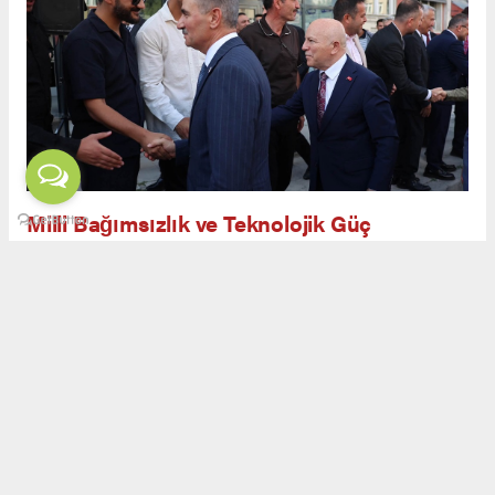
Milli Bağımsızlık ve Teknolojik Güç
Açılış töreninde yapılan konuşmalarda, savunma
sanayiinin yalnızca askeri güç değil, aynı
zamanda ekonomik ve teknolojik bağımsızlığın
da teminatı olduğu ifade edildi. Görgün,
Erzurum’un kadim geçmişi ve milli
mücadeledeki rolüyle savunma sanayiinde yeni
bir safhaya ulaşabileceğini belirtti.