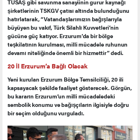
TUSAŞ gibi savunma sanayiinin gurur kaynağı
şirketlerinin TSKGV çatısı altında bulunduğunu
hatırlatarak, “Vatandaşlarımızın bağışlarıyla
büyüyen bu vakıf, Türk Silahlı Kuvvetleri’nin
gücüne güç katıyor. Erzurum’da bir bölge
teşkilatının kurulması, milli mücadele ruhunun
devamı niteliğinde önemli bir hizmettir” dedi.
20 İl Erzurum’a Bağlı Olacak
Yeni kurulan Erzurum Bölge Temsilciliği, 20 ili
kapsayacak şekilde faaliyet gösterecek. Görgün,
bu kararın Erzurum’un milli mücadeledeki
sembolik konumu ve bağışçıların ilgisiyle doğru
bir seçim olduğunu vurguladı.