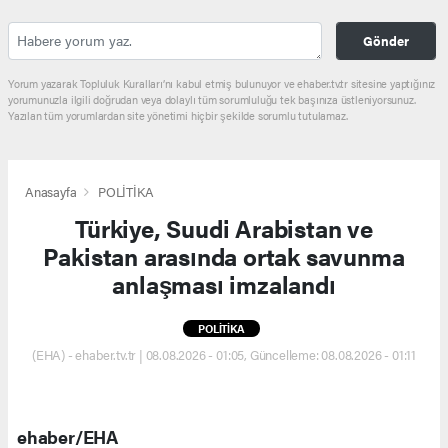
Gönder
Yorum yazarak Topluluk Kuralları’nı kabul etmiş bulunuyor ve ehaber.tv.tr sitesine yaptığınız
yorumunuzla ilgili doğrudan veya dolaylı tüm sorumluluğu tek başınıza üstleniyorsunuz.
Yazılan tüm yorumlardan site yönetimi hiçbir şekilde sorumlu tutulamaz.
Anasayfa
POLİTİKA
Türkiye, Suudi Arabistan ve
Pakistan arasında ortak savunma
anlaşması imzalandı
POLİTİKA
(EHA) - ehaber.tv.tr | 08.08.2026 - 01:05, Güncelleme: 08.08.2026 - 01:11
ehaber/EHA