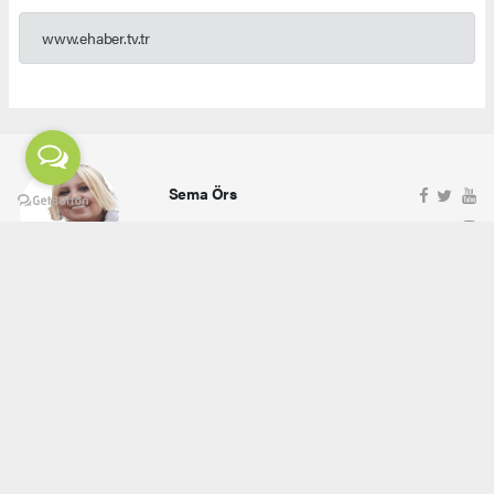
www.ehaber.tv.tr
Sema Örs
ehaber.tv.tr@gmail.com
Okuyucu Yorumları
(0)
Gönder
Yorum yazarak Topluluk Kuralları’nı kabul etmiş bulunuyor ve ehaber.tv.tr sitesine yaptığınız
yorumunuzla ilgili doğrudan veya dolaylı tüm sorumluluğu tek başınıza üstleniyorsunuz.