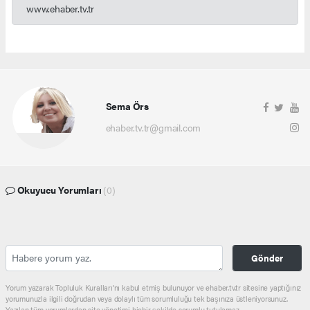
www.ehaber.tv.tr
Sema Örs
ehaber.tv.tr@gmail.com
Okuyucu Yorumları
(0)
Gönder
Yorum yazarak Topluluk Kuralları’nı kabul etmiş bulunuyor ve ehaber.tv.tr sitesine yaptığınız
yorumunuzla ilgili doğrudan veya dolaylı tüm sorumluluğu tek başınıza üstleniyorsunuz.
Yazılan tüm yorumlardan site yönetimi hiçbir şekilde sorumlu tutulamaz.