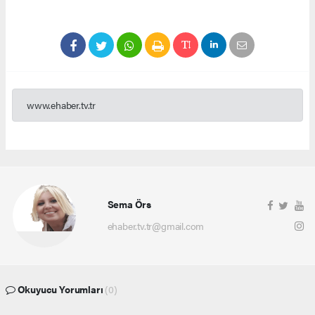
www.ehaber.tv.tr
Sema Örs
ehaber.tv.tr@gmail.com
Okuyucu Yorumları
(0)