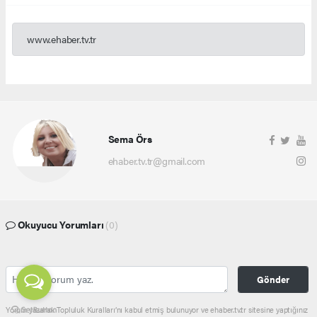
www.ehaber.tv.tr
Sema Örs
ehaber.tv.tr@gmail.com
Okuyucu Yorumları
(0)
Gönder
Yorum yazarak Topluluk Kuralları’nı kabul etmiş bulunuyor ve ehaber.tv.tr sitesine yaptığınız