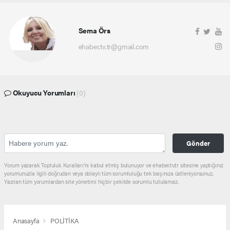
Sema Örs
ehaber.tv.tr@gmail.com
Okuyucu Yorumları
(0)
Gönder
Yorum yazarak Topluluk Kuralları’nı kabul etmiş bulunuyor ve ehaber.tv.tr sitesine yaptığınız
yorumunuzla ilgili doğrudan veya dolaylı tüm sorumluluğu tek başınıza üstleniyorsunuz.
Yazılan tüm yorumlardan site yönetimi hiçbir şekilde sorumlu tutulamaz.
Anasayfa
POLİTİKA