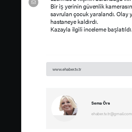
Bir iş yerinin güvenlik kamerası
savrulan çocuk yaralandı. Olay y
hastaneye kaldırdı.
Kazayla ilgili inceleme başlatıldı
www.ehaber.tv.tr
Sema Örs
ehaber.tv.tr@gmail.com