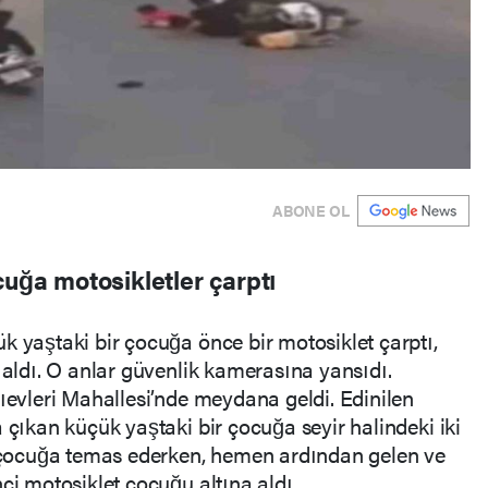
ABONE OL
cuğa motosikletler çarptı
k yaştaki bir çocuğa önce bir motosiklet çarptı,
 aldı. O anlar güvenlik kamerasına yansıdı.
lıevleri Mahallesi’nde meydana geldi. Edinilen
 çıkan küçük yaştaki bir çocuğa seyir halindeki iki
et çocuğa temas ederken, hemen ardından gelen ve
ci motosiklet çocuğu altına aldı.