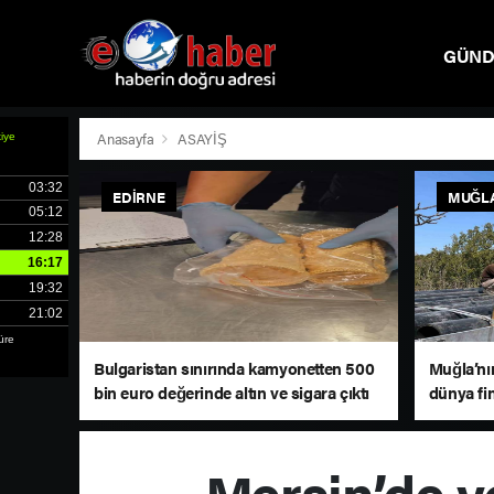
GÜN
SPOR
Anasayfa
ASAYİŞ
EDIRNE
MUĞL
Bulgaristan sınırında kamyonetten 500
Muğla’nı
bin euro değerinde altın ve sigara çıktı
dünya fi
Mersin’de y