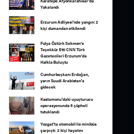
Karatepe Afyonkarahisar’da
Yakalandı
Erzurum Adliyesi’nde yangın: 2
kişi dumandan etkilendi
Fulya Öztürk Sekmen’e
Teşekkür Etti CNN Türk
Gazetecileri Erzurum’da
Halkla Buluştu
Cumhurbaşkanı Erdoğan,
yarın Suudi Arabistan’a
gidecek
Kastamonu’daki uyuşturucu
operasyonunda 5 şüpheli
tutuklandı
Yozgat’ta otomobil ile minibüs
çarpıştı: 2 kişi hayatını