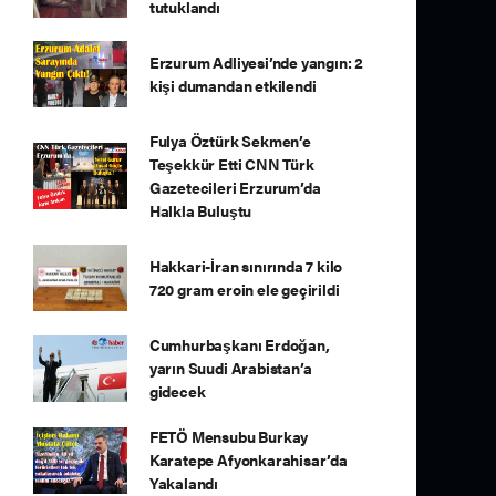
tutuklandı
Erzurum Adliyesi’nde yangın: 2
kişi dumandan etkilendi
Fulya Öztürk Sekmen’e
Teşekkür Etti CNN Türk
Gazetecileri Erzurum’da
Halkla Buluştu
Hakkari-İran sınırında 7 kilo
720 gram eroin ele geçirildi
Cumhurbaşkanı Erdoğan,
yarın Suudi Arabistan’a
gidecek
FETÖ Mensubu Burkay
Karatepe Afyonkarahisar’da
Yakalandı