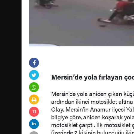
Mersin’de yola fırlayan ço
Mersin’de yola aniden çıkan küçü
ardından ikinci motosiklet altına
Olay, Mersin’in Anamur ilçesi Ya
bilgiye göre, aniden koşarak yola
motosiklet çarptı. İlk motosikl
üzerinde 2 kişinin bulunduğu ikin