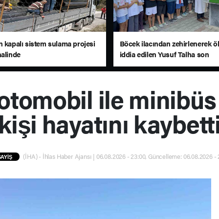
n kapalı sistem sulama projesi
Böcek ilacından zehirlenerek 
nalinde
iddia edilen Yusuf Talha son
yolculuğuna uğurlandı
otomobil ile minibüs 
kişi hayatını kaybett
(İHA) - İhlas Haber Ajansı | 06.08.2026 - 23:00, Güncelleme: 06.08.2026 -
AYİŞ