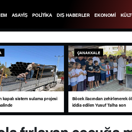
DEM
ASAYİŞ
POLİTİKA
DIŞ HABERLER
EKONOMİ
KÜL
A
ÇANAKKALE
n kapalı sistem sulama projesi
Böcek ilacından zehirlenerek 
nalinde
iddia edilen Yusuf Talha son
yolculuğuna uğurlandı
ola fırlayan çocuğa m