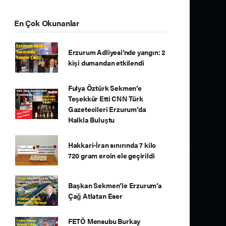
En Çok Okunanlar
Erzurum Adliyesi’nde yangın: 2
kişi dumandan etkilendi
Fulya Öztürk Sekmen’e
Teşekkür Etti CNN Türk
Gazetecileri Erzurum’da
Halkla Buluştu
Hakkari-İran sınırında 7 kilo
720 gram eroin ele geçirildi
Başkan Sekmen’le Erzurum’a
Çağ Atlatan Eser
FETÖ Mensubu Burkay