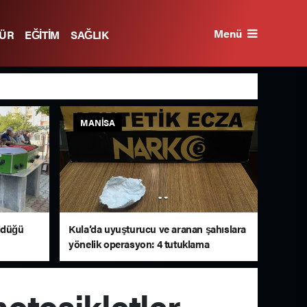
Menü
TÜR
EĞİTİM
SAĞLIK
MANISA
öldüğü
Kula’da uyuşturucu ve aranan şahıslara
yönelik operasyon: 4 tutuklama
otosikletler