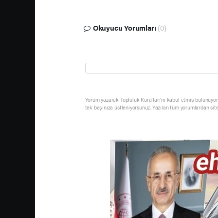
Okuyucu Yorumları
(0)
Yorum yazarak Topluluk Kuralları’nı kabul etmiş bulunuyor 
tek başınıza üstleniyorsunuz. Yazılan tüm yorumlardan sit