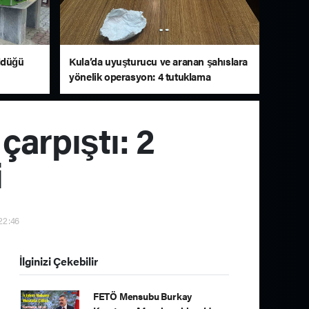
öldüğü
Kula’da uyuşturucu ve aranan şahıslara
yönelik operasyon: 4 tutuklama
çarpıştı: 2
i
 22:46
İlginizi Çekebilir
FETÖ Mensubu Burkay