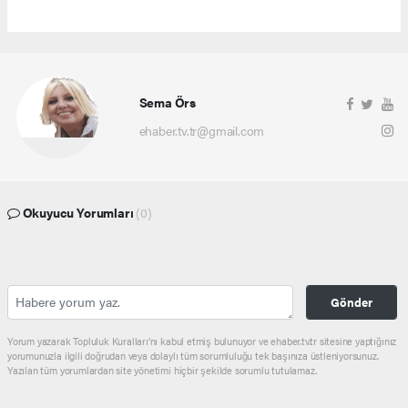
Sema Örs
ehaber.tv.tr@gmail.com
Okuyucu Yorumları
(0)
Gönder
Yorum yazarak Topluluk Kuralları’nı kabul etmiş bulunuyor ve ehaber.tv.tr sitesine yaptığınız
yorumunuzla ilgili doğrudan veya dolaylı tüm sorumluluğu tek başınıza üstleniyorsunuz.
Yazılan tüm yorumlardan site yönetimi hiçbir şekilde sorumlu tutulamaz.