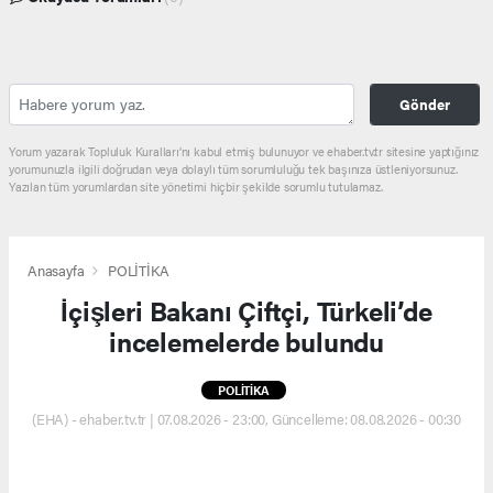
Gönder
Yorum yazarak Topluluk Kuralları’nı kabul etmiş bulunuyor ve ehaber.tv.tr sitesine yaptığınız
yorumunuzla ilgili doğrudan veya dolaylı tüm sorumluluğu tek başınıza üstleniyorsunuz.
Yazılan tüm yorumlardan site yönetimi hiçbir şekilde sorumlu tutulamaz.
Anasayfa
POLİTİKA
İçişleri Bakanı Çiftçi, Türkeli’de
incelemelerde bulundu
POLİTİKA
(EHA) - ehaber.tv.tr | 07.08.2026 - 23:00, Güncelleme: 08.08.2026 - 00:30