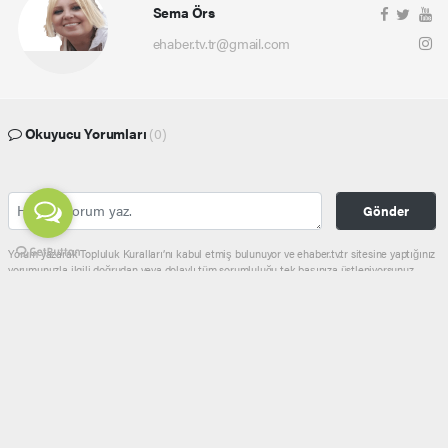
Sema Örs
ehaber.tv.tr@gmail.com
Okuyucu Yorumları
(0)
Gönder
Yorum yazarak Topluluk Kuralları’nı kabul etmiş bulunuyor ve ehaber.tv.tr sitesine yaptığınız
yorumunuzla ilgili doğrudan veya dolaylı tüm sorumluluğu tek başınıza üstleniyorsunuz.
Yazılan tüm yorumlardan site yönetimi hiçbir şekilde sorumlu tutulamaz.
haber paketi
haber scripti
haber yazılımı
Tüm hakları saklı tutulmaktadır.Copyright 2026©
Haber Yazılımı:
Web Aksiyon ®