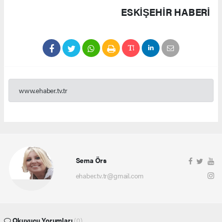
ESKIŞEHIR HABERİ
www.ehaber.tv.tr
Sema Örs
ehaber.tv.tr@gmail.com
Okuyucu Yorumları
(0)