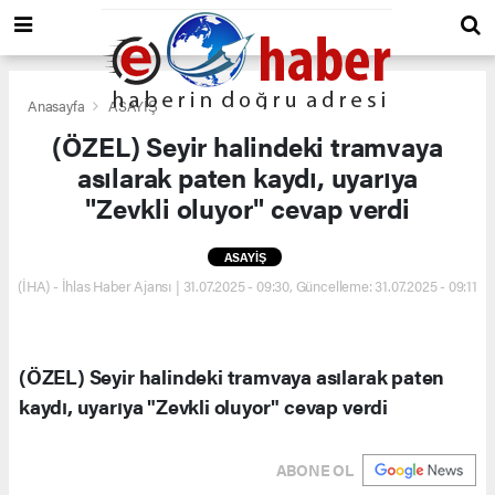
Anasayfa
ASAYİŞ
(ÖZEL) Seyir halindeki tramvaya
asılarak paten kaydı, uyarıya
"Zevkli oluyor" cevap verdi
ASAYİŞ
(İHA) - İhlas Haber Ajansı | 31.07.2025 - 09:30, Güncelleme: 31.07.2025 - 09:11
(ÖZEL) Seyir halindeki tramvaya asılarak paten
kaydı, uyarıya "Zevkli oluyor" cevap verdi
ABONE OL