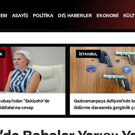
DEM
ASAYİŞ
POLİTİKA
DIŞ HABERLER
EKONOMİ
KÜL
IK
İSTANBUL
ubaşı’ndan "Eskişehir’de
Gaziosmanpaşa Adliyesi’nde k
iddialarına cevap
öldürme davasında gerginlik çık
adliyeye doğru giden silahlı kiş
yakalandı
de Babalar Yarışı: Y