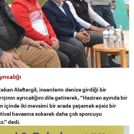
rıcalığı
an Alaftargil, insanların denize girdiği bir
ının ayrıcalığını dile getirerek, “Haziran ayında bir
arın içinde iki mevsimi bir arada yaşamak eşsiz bir
ival havasına sokarak daha çok sporcuyu
z.” dedi.