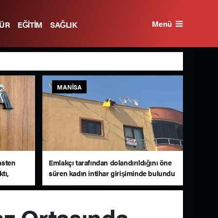
Menü
TÜR
EĞİTİM
SAĞLIK
MANISA
asten
Emlakçı tarafından dolandırıldığını öne
tı,
süren kadın intihar girişiminde bulundu
iler
az Ortasında