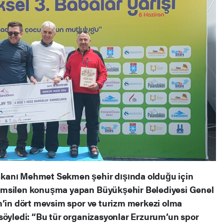
kanı Mehmet Sekmen şehir dışında olduğu için
emsilen konuşma yapan Büyükşehir Belediyesi Genel
n’in dört mevsim spor ve turizm merkezi olma
söyledi: “Bu tür organizasyonlar Erzurum’un spor