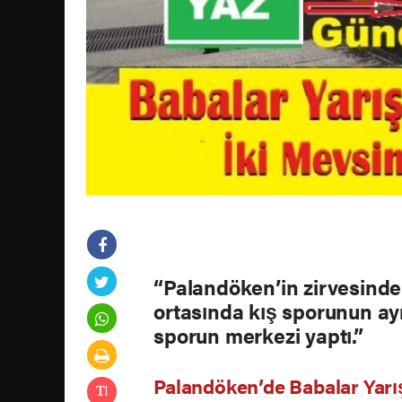
“Palandöken’in zirvesinde
ortasında kış sporunun ayr
sporun merkezi yaptı.”
Palandöken’de Babalar Yarı