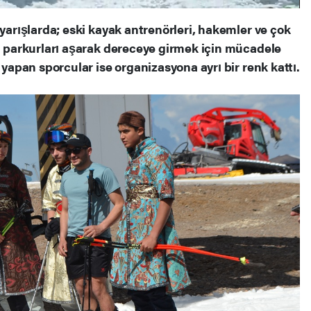
 yarışlarda; eski kayak antrenörleri, hakemler ve çok
lu parkurları aşarak dereceye girmek için mücadele
 yapan sporcular ise organizasyona ayrı bir renk kattı.