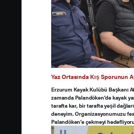
Yaz Ortasında Kış Sporunun Ay
Erzurum Kayak Kulübü Başkanı Atak
zamanda Palandöken’de kayak yarış
tarafta kar, bir tarafta yeşil dağl
deneyim. Organizasyonumuzu fest
Palandöken’e çekmeyi hedefliyoru