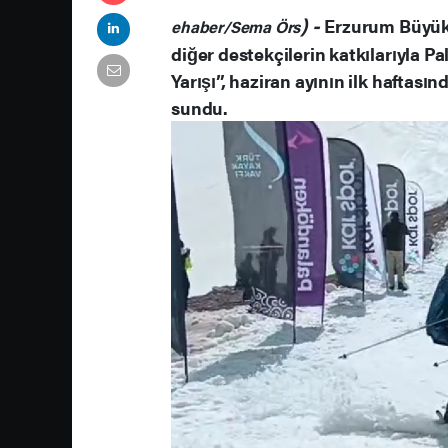
) -
Erzurum Büyükş
ehaber/Sema Örs
diğer destekçilerin katkılarıyla 
Yarışı”, haziran ayının ilk haftası
sundu.