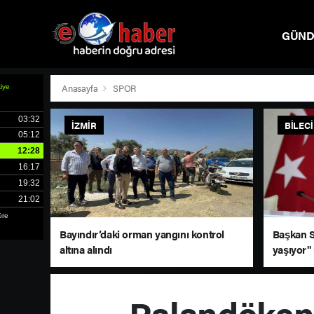
GÜN
SPOR
Anasayfa
SPOR
İZMIR
BILEC
Bayındır’daki orman yangını kontrol
Başkan S
altına alındı
yaşıyor" 
Palandöken’