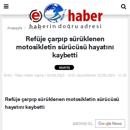
Anasayfa
ASAYİŞ
Refüje çarpıp sürüklenen
motosikletin sürücüsü hayatını
kaybetti
ASAYİŞ
(İHA) - İhlas Haber Ajansı | 02.09.2025 - 13:01, Güncelleme: 02.09.2025 - 12:35
Refüje çarpıp sürüklenen motosikletin sürücüsü
hayatını kaybetti
ABONE OL