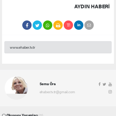
AYDIN HABERİ
www.ehaber.tv.tr
Sema Örs
ehaber.tv.tr@gmail.com
Okuyucu Yorumları
(0)