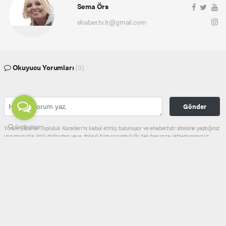
Sema Örs
ehaber.tv.tr@gmail.com
Okuyucu Yorumları
(0)
Gönder
Yorum yazarak Topluluk Kuralları’nı kabul etmiş bulunuyor ve ehaber.tv.tr sitesine yaptığınız
yorumunuzla ilgili doğrudan veya dolaylı tüm sorumluluğu tek başınıza üstleniyorsunuz.
Yazılan tüm yorumlardan site yönetimi hiçbir şekilde sorumlu tutulamaz.
haber paketi
haber scripti
haber yazılımı
Tüm hakları saklı tutulmaktadır.Copyright 2026©
Haber Yazılımı:
Web Aksiyon ®