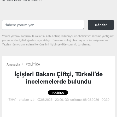
Gönder
Yorum yazarak Topluluk Kuralları’nı kabul etmiş bulunuyor ve ehaber.tv.tr sitesine yaptığınız
yorumunuzla ilgili doğrudan veya dolaylı tüm sorumluluğu tek başınıza üstleniyorsunuz.
Yazılan tüm yorumlardan site yönetimi hiçbir şekilde sorumlu tutulamaz.
Anasayfa
POLİTİKA
İçişleri Bakanı Çiftçi, Türkeli’de
incelemelerde bulundu
POLİTİKA
(EHA) - ehaber.tv.tr | 07.08.2026 - 23:00, Güncelleme: 08.08.2026 - 00:30