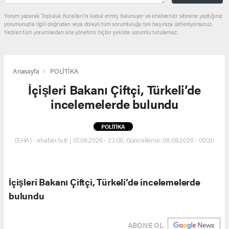
Yorum yazarak Topluluk Kuralları’nı kabul etmiş bulunuyor ve ehaber.tv.tr sitesine yaptığınız
yorumunuzla ilgili doğrudan veya dolaylı tüm sorumluluğu tek başınıza üstleniyorsunuz.
Yazılan tüm yorumlardan site yönetimi hiçbir şekilde sorumlu tutulamaz.
Anasayfa
POLİTİKA
İçişleri Bakanı Çiftçi, Türkeli’de
incelemelerde bulundu
POLİTİKA
(EHA) - ehaber.tv.tr | 07.08.2026 - 23:00, Güncelleme: 08.08.2026 - 00:30
İçişleri Bakanı Çiftçi, Türkeli’de incelemelerde
bulundu
ABONE OL