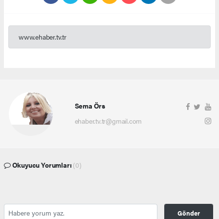
www.ehaber.tv.tr
Sema Örs
ehaber.tv.tr@gmail.com
Okuyucu Yorumları
(0)
Gönder