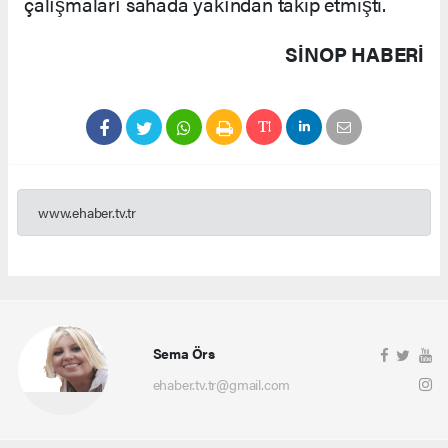
çalışmaları sahada yakından takip etmişti.
SINOP HABERİ
www.ehaber.tv.tr
Sema Örs
ehaber.tv.tr@gmail.com