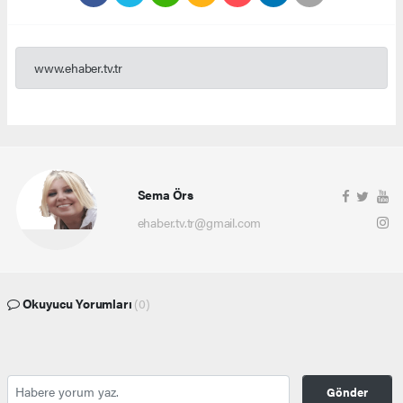
www.ehaber.tv.tr
Sema Örs
ehaber.tv.tr@gmail.com
Okuyucu Yorumları
(0)
Gönder