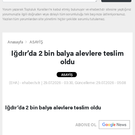
Yorum yazarak Topluluk Kuralları’nı kabul etmiş bulunuyor ve ehaber.tv.tr sitesine yaptığınız
yorumunuzla ilgili doğrudan veya dolaylı tüm sorumluluğu tek başınıza üstleniyorsunuz.
Yazılan tüm yorumlardan site yönetimi hiçbir şekilde sorumlu tutulamaz.
Anasayfa
ASAYİŞ
Iğdır’da 2 bin balya alevlere teslim
oldu
ASAYİŞ
(EHA) - ehaber.tv.tr | 29.07.2026 - 03:30, Güncelleme: 29.07.2026 - 05:08
Iğdır’da 2 bin balya alevlere teslim oldu
ABONE OL