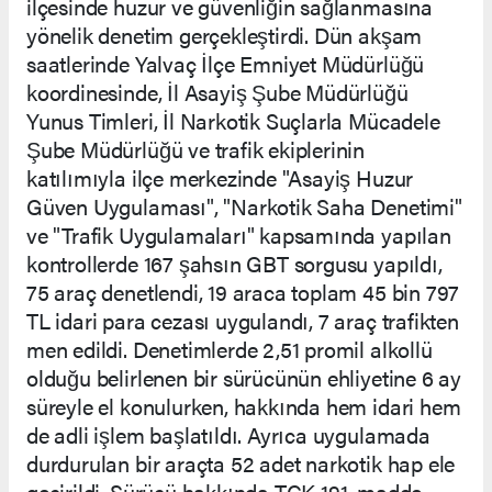
ilçesinde huzur ve güvenliğin sağlanmasına
yönelik denetim gerçekleştirdi. Dün akşam
saatlerinde Yalvaç İlçe Emniyet Müdürlüğü
koordinesinde, İl Asayiş Şube Müdürlüğü
Yunus Timleri, İl Narkotik Suçlarla Mücadele
Şube Müdürlüğü ve trafik ekiplerinin
katılımıyla ilçe merkezinde "Asayiş Huzur
Güven Uygulaması", "Narkotik Saha Denetimi"
ve "Trafik Uygulamaları" kapsamında yapılan
kontrollerde 167 şahsın GBT sorgusu yapıldı,
75 araç denetlendi, 19 araca toplam 45 bin 797
TL idari para cezası uygulandı, 7 araç trafikten
men edildi. Denetimlerde 2,51 promil alkollü
olduğu belirlenen bir sürücünün ehliyetine 6 ay
süreyle el konulurken, hakkında hem idari hem
de adli işlem başlatıldı. Ayrıca uygulamada
durdurulan bir araçta 52 adet narkotik hap ele
geçirildi. Sürücü hakkında TCK 191. madde