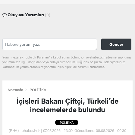
Okuyucu Yorumları
(0)
Gönder
Yorum yazarak Topluluk Kuralları’nı kabul etmiş bulunuyor ve ehaber.tv.tr sitesine yaptığınız
yorumunuzla ilgili doğrudan veya dolaylı tüm sorumluluğu tek başınıza üstleniyorsunuz.
Yazılan tüm yorumlardan site yönetimi hiçbir şekilde sorumlu tutulamaz.
Anasayfa
POLİTİKA
İçişleri Bakanı Çiftçi, Türkeli’de
incelemelerde bulundu
POLİTİKA
(EHA) - ehaber.tv.tr | 07.08.2026 - 23:00, Güncelleme: 08.08.2026 - 00:30