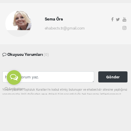
Sema Örs
ehaber.tv.tr@gmail.com
Okuyucu Yorumları
(0)
Gönder
Yorum yazarak Topluluk Kuralları’nı kabul etmiş bulunuyor ve ehaber.tv.tr sitesine yaptığınız
yorumunuzla ilgili doğrudan veya dolaylı tüm sorumluluğu tek başınıza üstleniyorsunuz.
Yazılan tüm yorumlardan site yönetimi hiçbir şekilde sorumlu tutulamaz.