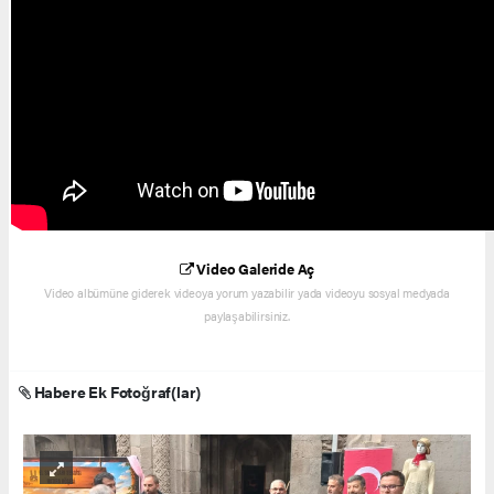
Video Galeride Aç
Video albümüne giderek videoya yorum yazabilir yada videoyu sosyal medyada
paylaşabilirsiniz.
Habere Ek Fotoğraf(lar)