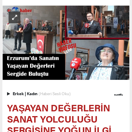
Erkek
|
Kadın
(Haberi Sesli Oku)
YAŞAYAN DEĞERLERİN
SANAT YOLCULUĞU
SERGİSİNE YOĞUN İLGİ