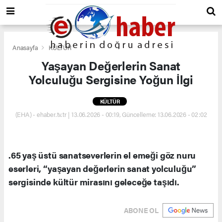
Anasayfa
KÜLTÜR
Yaşayan Değerlerin Sanat
Yolculuğu Sergisine Yoğun İlgi
KÜLTÜR
(EHA) - ehaber.tv.tr | 13.06.2026 - 00:19, Güncelleme: 13.06.2026 - 02:02
.65 yaş üstü sanatseverlerin el emeği göz nuru
eserleri, “yaşayan değerlerin sanat yolculuğu”
sergisinde kültür mirasını geleceğe taşıdı.
ABONE OL