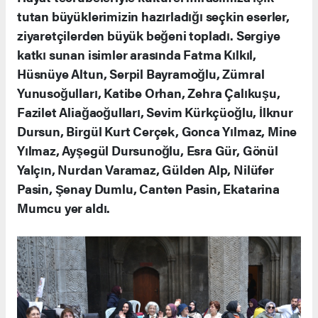
tutan büyüklerimizin hazırladığı seçkin eserler,
ziyaretçilerden büyük beğeni topladı. Sergiye
katkı sunan isimler arasında Fatma Kılkıl,
Hüsnüye Altun, Serpil Bayramoğlu, Zümral
Yunusoğulları, Katibe Orhan, Zehra Çalıkuşu,
Fazilet Aliağaoğulları, Sevim Kürkçüoğlu, İlknur
Dursun, Birgül Kurt Cerçek, Gonca Yılmaz, Mine
Yılmaz, Ayşegül Dursunoğlu, Esra Gür, Gönül
Yalçın, Nurdan Varamaz, Gülden Alp, Nilüfer
Pasin, Şenay Dumlu, Canten Pasin, Ekatarina
Mumcu yer aldı.