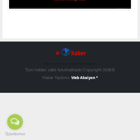
haber paketi
haber scripti
haber yazılımı
Tüm hakları saklı tutulmaktadır.Copyright 2026©
Haber Yazılımı:
Web Aksiyon ®